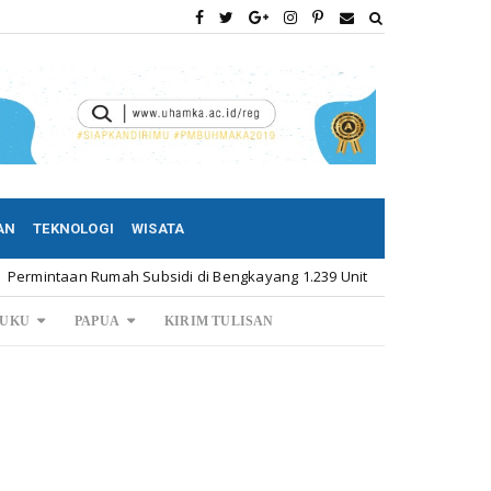
AN
TEKNOLOGI
WISATA
n Rumah Subsidi di Bengkayang 1.239 Unit
Menpora Cici
Kalbar
UKU
PAPUA
KIRIM TULISAN