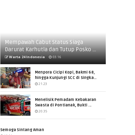
Mempawah Cabut Status Siaga
Darurat Karhutla dan Tutup Posko ...
Warta 24 Indonesia
03.16
Menpora Cicipi Kopi, Bakmi 68,
hingga Kunjungi SCC di Singka...
21.23
Menelisik Pemadam Kebakaran
Swasta di Pontianak, Bukti ...
20.35
Semoga Sintang Aman