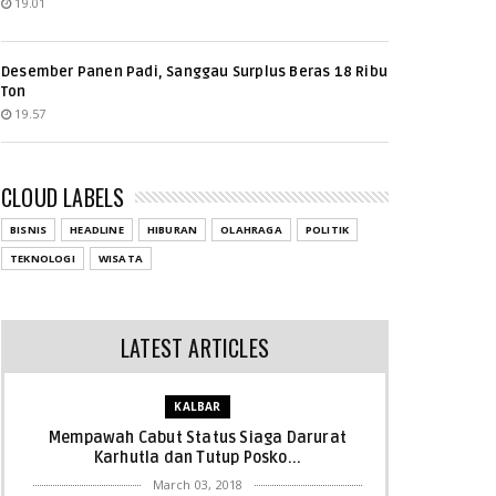
19.01
Desember Panen Padi, Sanggau Surplus Beras 18 Ribu
Ton
19.57
CLOUD LABELS
BISNIS
HEADLINE
HIBURAN
OLAHRAGA
POLITIK
TEKNOLOGI
WISATA
LATEST ARTICLES
KALBAR
Mempawah Cabut Status Siaga Darurat
Karhutla dan Tutup Posko...
March 03, 2018