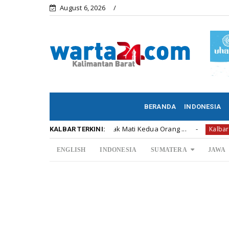
August 6, 2026
BERANDA
INDONESIA
ira Polisi Tega Menembak Mati Kedua Orang ...
Permint
Kalbar
KALBAR TERKINI:
ENGLISH
INDONESIA
SUMATERA
JAWA