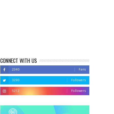
CONNECT WITH US
2340
Fans
3290
Followers
5212
Followers