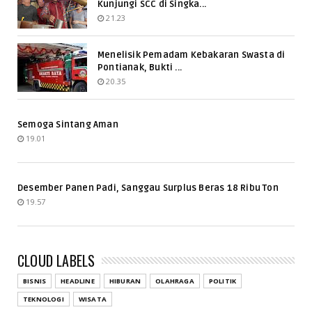
Kunjungi SCC di Singka...
21.23
Menelisik Pemadam Kebakaran Swasta di
Pontianak, Bukti ...
20.35
Semoga Sintang Aman
19.01
Desember Panen Padi, Sanggau Surplus Beras 18 Ribu Ton
19.57
CLOUD LABELS
BISNIS
HEADLINE
HIBURAN
OLAHRAGA
POLITIK
TEKNOLOGI
WISATA