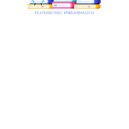
March 02, 2018
KALBAR
Jelang Atraksi Mendebarkan 1.038 Tatung Saat
Cap Go Meh di ....
March 02, 2018
KALBAR
Pulang Kampung, Testimoni Warga Kalimantan
Barat Soal PLBN ....
January 06, 2018
BISNIS
Ronny: Disdukcapil Kayong Utara Temukan
Beberapa Suket Palsu
January 06, 2018
BISNIS
Realisasi Lifting Migas Nasional Tak Penuhi Target
January 06, 2018
BISNIS