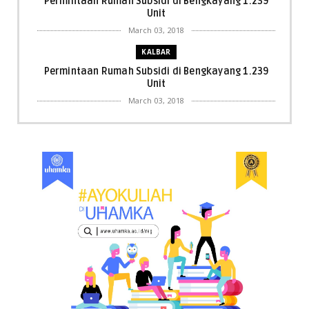
Permintaan Rumah Subsidi di Bengkayang 1.239
Unit
March 03, 2018
KALBAR
Permintaan Rumah Subsidi di Bengkayang 1.239
Unit
March 03, 2018
KALBAR
Menpora Cicipi Kopi, Bakmi 68, hingga Kunjungi SCC
di Singka...
March 02, 2018
KALBAR
Orangutan Masuk ke Asrama Mahasiswi STAI Al-
Haudl Ketapang ....
March 02, 2018
KALBAR
Menelisik Pemadam Kebakaran Swasta di
Pontianak, Bukti ...