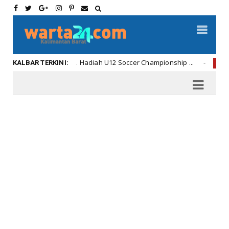
ya Penyerahan Hadiah U12 Soccer Championship ...
Di 
Kalbar
KALBAR TERKINI: