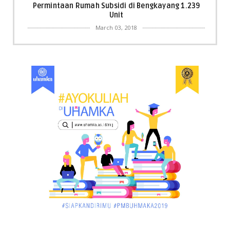
Permintaan Rumah Subsidi di Bengkayang 1.239
Unit
March 03, 2018
KALBAR
Menpora Cicipi Kopi, Bakmi 68, hingga Kunjungi SCC
di Singka...
March 02, 2018
KALBAR
Orangutan Masuk ke Asrama Mahasiswi STAI Al-
Haudl Ketapang ....
March 02, 2018
KALBAR
Menelisik Pemadam Kebakaran Swasta di
Pontianak, Bukti ...
March 02, 2018
KALBAR
Jelang Atraksi Mendebarkan 1.038 Tatung Saat
Cap Go Meh di ....