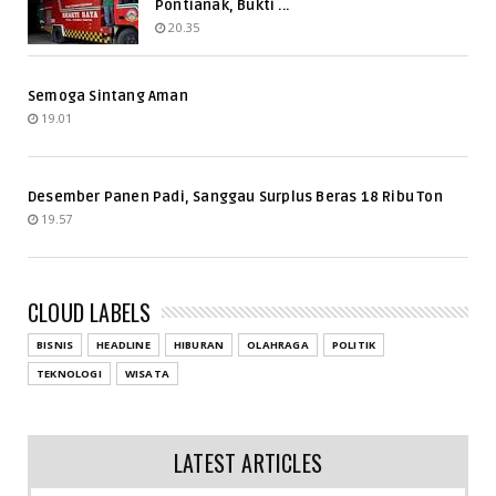
Pontianak, Bukti ...
20.35
Semoga Sintang Aman
19.01
Desember Panen Padi, Sanggau Surplus Beras 18 Ribu Ton
19.57
CLOUD LABELS
BISNIS
HEADLINE
HIBURAN
OLAHRAGA
POLITIK
TEKNOLOGI
WISATA
LATEST ARTICLES