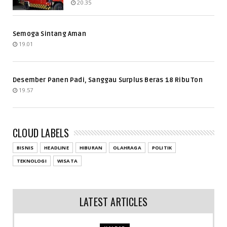
20.35
Semoga Sintang Aman
19.01
Desember Panen Padi, Sanggau Surplus Beras 18 Ribu Ton
19.57
CLOUD LABELS
BISNIS
HEADLINE
HIBURAN
OLAHRAGA
POLITIK
TEKNOLOGI
WISATA
LATEST ARTICLES