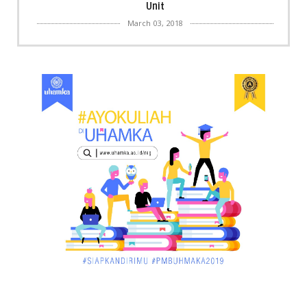
Unit
March 03, 2018
KALBAR
Menpora Cicipi Kopi, Bakmi 68, hingga Kunjungi SCC
di Singka...
March 02, 2018
KALBAR
Orangutan Masuk ke Asrama Mahasiswi STAI Al-
Haudl Ketapang ....
March 02, 2018
KALBAR
Menelisik Pemadam Kebakaran Swasta di
Pontianak, Bukti ...
March 02, 2018
KALBAR
Jelang Atraksi Mendebarkan 1.038 Tatung Saat
Cap Go Meh di ....
March 02, 2018