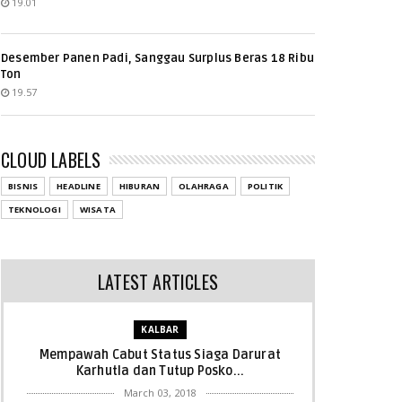
19.01
Desember Panen Padi, Sanggau Surplus Beras 18 Ribu
Ton
19.57
CLOUD LABELS
BISNIS
HEADLINE
HIBURAN
OLAHRAGA
POLITIK
TEKNOLOGI
WISATA
LATEST ARTICLES
KALBAR
Mempawah Cabut Status Siaga Darurat
Karhutla dan Tutup Posko...
March 03, 2018