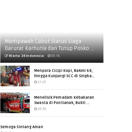
Mempawah Cabut Status Siaga
Darurat Karhutla dan Tutup Posko ...
Warta 24 Indonesia
03.16
Menpora Cicipi Kopi, Bakmi 68,
hingga Kunjungi SCC di Singka...
21.23
Menelisik Pemadam Kebakaran
Swasta di Pontianak, Bukti ...
20.35
Semoga Sintang Aman