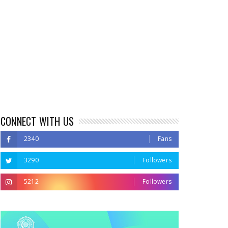
CONNECT WITH US
2340
Fans
3290
Followers
5212
Followers