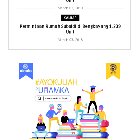
Unit
March 03, 2018
KALBAR
Permintaan Rumah Subsidi di Bengkayang 1.239
Unit
March 03, 2018
KALBAR
Menpora Cicipi Kopi, Bakmi 68, hingga Kunjungi SCC
di Singka...
March 02, 2018
KALBAR
Orangutan Masuk ke Asrama Mahasiswi STAI Al-
Haudl Ketapang ....
March 02, 2018
KALBAR
Menelisik Pemadam Kebakaran Swasta di
Pontianak, Bukti ...
March 02, 2018