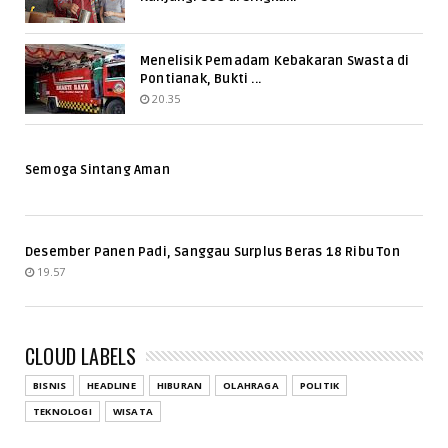
Menelisik Pemadam Kebakaran Swasta di
Pontianak, Bukti ...
20.35
Semoga Sintang Aman
Desember Panen Padi, Sanggau Surplus Beras 18 Ribu Ton
19.57
CLOUD LABELS
BISNIS
HEADLINE
HIBURAN
OLAHRAGA
POLITIK
TEKNOLOGI
WISATA