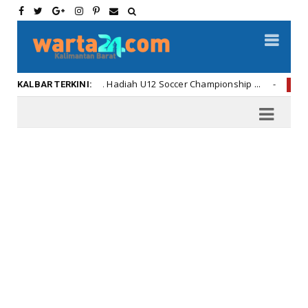
ya Penyerahan Hadiah U12 Soccer Championship ...
Di 
Kalbar
KALBAR TERKINI: