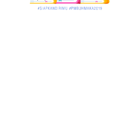
KALBAR
Jelang Atraksi Mendebarkan 1.038 Tatung Saat
Cap Go Meh di ....
March 02, 2018
KALBAR
Pulang Kampung, Testimoni Warga Kalimantan
Barat Soal PLBN ....
January 06, 2018
BISNIS
Ronny: Disdukcapil Kayong Utara Temukan
Beberapa Suket Palsu
January 06, 2018
BISNIS
Realisasi Lifting Migas Nasional Tak Penuhi Target
January 06, 2018
BISNIS
Sosialisasi Tentang HIV dan Aids di Warkop Pos