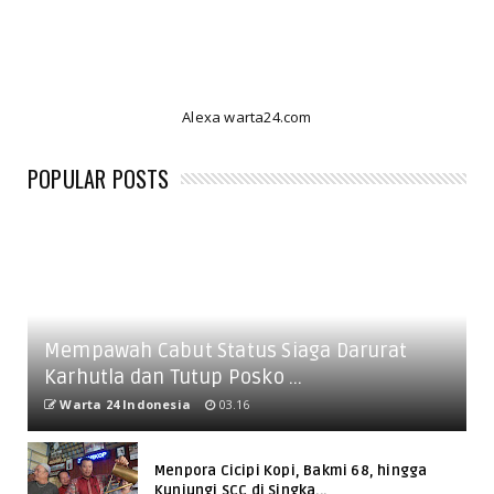
Alexa warta24.com
POPULAR POSTS
Mempawah Cabut Status Siaga Darurat
Karhutla dan Tutup Posko ...
Warta 24 Indonesia
03.16
Menpora Cicipi Kopi, Bakmi 68, hingga
Kunjungi SCC di Singka...