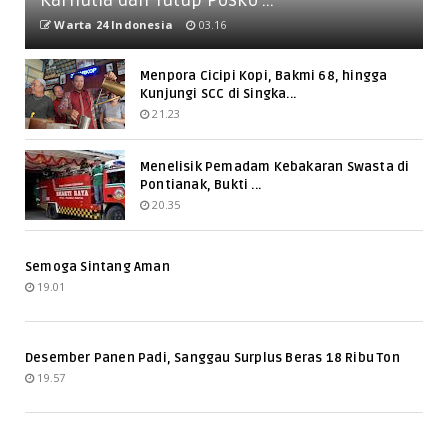
Warta 24 Indonesia
03.16
Menpora Cicipi Kopi, Bakmi 68, hingga
Kunjungi SCC di Singka...
21.23
Menelisik Pemadam Kebakaran Swasta di
Pontianak, Bukti ...
20.35
Semoga Sintang Aman
19.01
Desember Panen Padi, Sanggau Surplus Beras 18 Ribu Ton
19.57