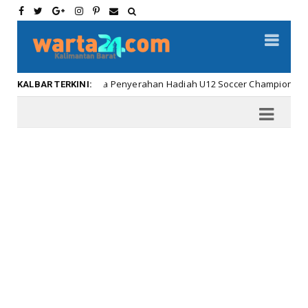
Meriahnya Penyerahan Hadiah U12 Soccer Championship ...
bar
KALBAR TERKINI: