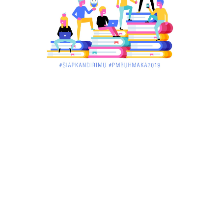
KALBAR
Menelisik Pemadam Kebakaran Swasta di
Pontianak, Bukti ...
March 02, 2018
KALBAR
Jelang Atraksi Mendebarkan 1.038 Tatung Saat
Cap Go Meh di ....
March 02, 2018
KALBAR
Pulang Kampung, Testimoni Warga Kalimantan
Barat Soal PLBN ....
January 06, 2018
BISNIS
Ronny: Disdukcapil Kayong Utara Temukan
Beberapa Suket Palsu
January 06, 2018
BISNIS