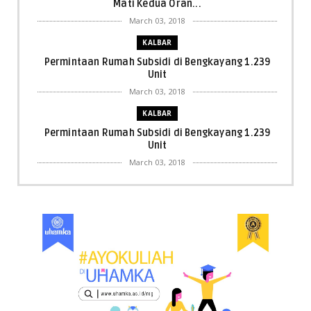
Mati Kedua Oran...
March 03, 2018
KALBAR
Permintaan Rumah Subsidi di Bengkayang 1.239
Unit
March 03, 2018
KALBAR
Permintaan Rumah Subsidi di Bengkayang 1.239
Unit
March 03, 2018
KALBAR
Menpora Cicipi Kopi, Bakmi 68, hingga Kunjungi SCC
di Singka...
March 02, 2018
KALBAR
Orangutan Masuk ke Asrama Mahasiswi STAI Al-
Haudl Ketapang ....
March 02, 2018