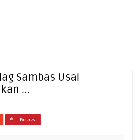
dag Sambas Usai
an ...
Pinterest