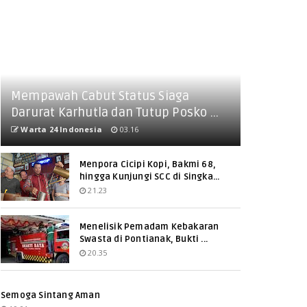
Mempawah Cabut Status Siaga
Darurat Karhutla dan Tutup Posko ...
Warta 24 Indonesia
03.16
Menpora Cicipi Kopi, Bakmi 68,
hingga Kunjungi SCC di Singka...
21.23
Menelisik Pemadam Kebakaran
Swasta di Pontianak, Bukti ...
20.35
Semoga Sintang Aman