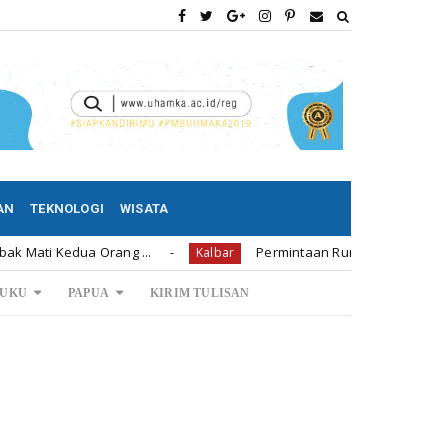
AN
TEKNOLOGI
WISATA
dua Orang ...
Permintaan Rumah Subsidi di Bengkayang 
Kalbar
UKU
PAPUA
KIRIM TULISAN