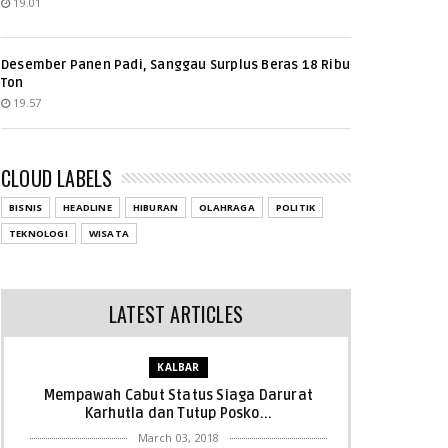
19.01
Desember Panen Padi, Sanggau Surplus Beras 18 Ribu
Ton
19.57
CLOUD LABELS
BISNIS
HEADLINE
HIBURAN
OLAHRAGA
POLITIK
TEKNOLOGI
WISATA
LATEST ARTICLES
KALBAR
Mempawah Cabut Status Siaga Darurat
Karhutla dan Tutup Posko...
March 03, 2018