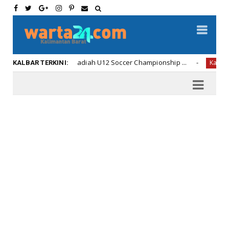
enyerahan Hadiah U12 Soccer Championship ...
Di Ame
Kalbar
KALBAR TERKINI: