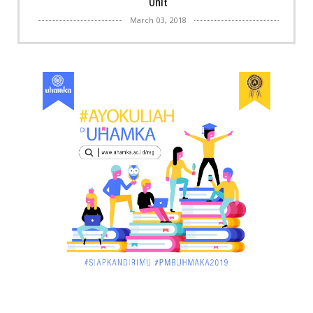
Unit
March 03, 2018
KALBAR
Menpora Cicipi Kopi, Bakmi 68, hingga Kunjungi SCC
di Singka...
March 02, 2018
KALBAR
Orangutan Masuk ke Asrama Mahasiswi STAI Al-
Haudl Ketapang ....
March 02, 2018
KALBAR
Menelisik Pemadam Kebakaran Swasta di
Pontianak, Bukti ...
March 02, 2018
KALBAR
Jelang Atraksi Mendebarkan 1.038 Tatung Saat
Cap Go Meh di ....
March 02, 2018