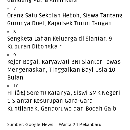
Gandeng Putra Amin Rais
7
Orang Satu Sekolah Heboh, Siswa Tantang
Gurunya Duel, Kapolsek Turun Tangan
8
Sengketa Lahan Keluarga di Siantar, 9
Kuburan Dibongka r
9
Kejar Begal, Karyawati BNI Siantar Tewas
Mengenaskan, Tinggalkan Bayi Usia 10
Bulan
10
Hiiiâ€¦ Serem! Katanya, Siswi SMK Negeri
1 Siantar Kesurupan Gara-Gara
Kuntilanak, Gendoruwo dan Bocah Gaib
Sumber:
Google News
|
Warta 24 Pekanbaru