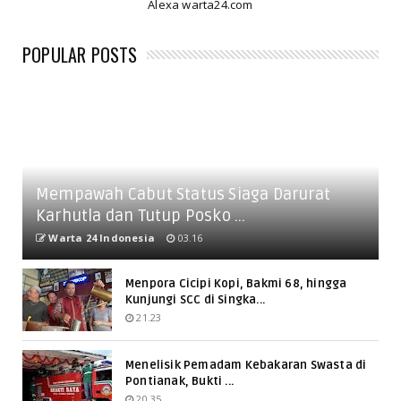
Alexa warta24.com
POPULAR POSTS
Mempawah Cabut Status Siaga Darurat
Karhutla dan Tutup Posko ...
Warta 24 Indonesia
03.16
Menpora Cicipi Kopi, Bakmi 68, hingga
Kunjungi SCC di Singka...
21.23
Menelisik Pemadam Kebakaran Swasta di
Pontianak, Bukti ...
20.35