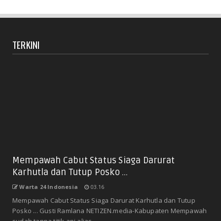
TERKINI
Mempawah Cabut Status Siaga Darurat
Karhutla dan Tutup Posko ...
Warta 24 Indonesia
03.16
Mempawah Cabut Status Siaga Darurat Karhutla dan Tutup
Posko ... Gusti Ramlana NETIZEN.media-Kabupaten Mempawah
sudah tanpa titik api alias ...