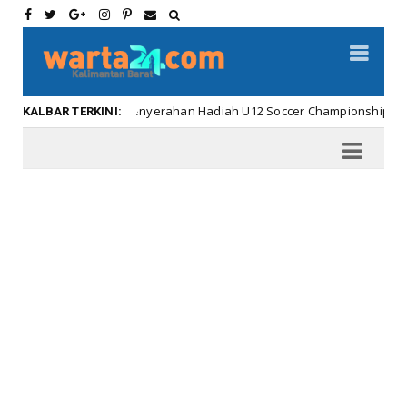
Meriahnya Penyerahan Hadiah U12 Soccer Championship ...
Kal
KALBAR TERKINI: