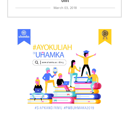
Unit
March 03, 2018
KALBAR
Menpora Cicipi Kopi, Bakmi 68, hingga Kunjungi SCC
di Singka...
March 02, 2018
KALBAR
Orangutan Masuk ke Asrama Mahasiswi STAI Al-
Haudl Ketapang ....
March 02, 2018
KALBAR
Menelisik Pemadam Kebakaran Swasta di
Pontianak, Bukti ...
March 02, 2018
KALBAR
Jelang Atraksi Mendebarkan 1.038 Tatung Saat
Cap Go Meh di ....
March 02, 2018