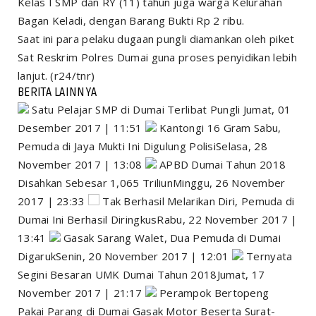
Kelas I SMP dan RY (11) tahun juga warga Kelurahan
Bagan Keladi, dengan Barang Bukti Rp 2 ribu.
Saat ini para pelaku dugaan pungli diamankan oleh piket
Sat Reskrim Polres Dumai guna proses penyidikan lebih
lanjut. (r24/tnr)
BERITA LAINNYA
Satu Pelajar SMP di Dumai Terlibat Pungli Jumat, 01
Desember 2017 | 11:51
Kantongi 16 Gram Sabu,
Pemuda di Jaya Mukti Ini Digulung PolisiSelasa, 28
November 2017 | 13:08
APBD Dumai Tahun 2018
Disahkan Sebesar 1,065 TriliunMinggu, 26 November
2017 | 23:33
Tak Berhasil Melarikan Diri, Pemuda di
Dumai Ini Berhasil DiringkusRabu, 22 November 2017 |
13:41
Gasak Sarang Walet, Dua Pemuda di Dumai
DigarukSenin, 20 November 2017 | 12:01
Ternyata
Segini Besaran UMK Dumai Tahun 2018Jumat, 17
November 2017 | 21:17
Perampok Bertopeng
Pakai Parang di Dumai Gasak Motor Beserta Surat-