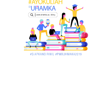
KALBAR
Orangutan Masuk ke Asrama Mahasiswi STAI Al-
Haudl Ketapang ....
March 02, 2018
KALBAR
Menelisik Pemadam Kebakaran Swasta di
Pontianak, Bukti ...
March 02, 2018
KALBAR
Jelang Atraksi Mendebarkan 1.038 Tatung Saat
Cap Go Meh di ....
March 02, 2018
KALBAR
Pulang Kampung, Testimoni Warga Kalimantan
Barat Soal PLBN ....
January 06, 2018
BISNIS
Ronny: Disdukcapil Kayong Utara Temukan