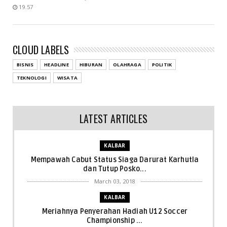
19.57
CLOUD LABELS
BISNIS
HEADLINE
HIBURAN
OLAHRAGA
POLITIK
TEKNOLOGI
WISATA
LATEST ARTICLES
KALBAR
Mempawah Cabut Status Siaga Darurat Karhutla
dan Tutup Posko...
March 03, 2018
KALBAR
Meriahnya Penyerahan Hadiah U12 Soccer
Championship ...