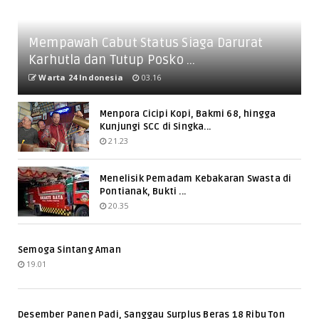
Mempawah Cabut Status Siaga Darurat
Karhutla dan Tutup Posko ...
Warta 24 Indonesia
03.16
Menpora Cicipi Kopi, Bakmi 68, hingga
Kunjungi SCC di Singka...
21.23
Menelisik Pemadam Kebakaran Swasta di
Pontianak, Bukti ...
20.35
Semoga Sintang Aman
19.01
Desember Panen Padi, Sanggau Surplus Beras 18 Ribu Ton