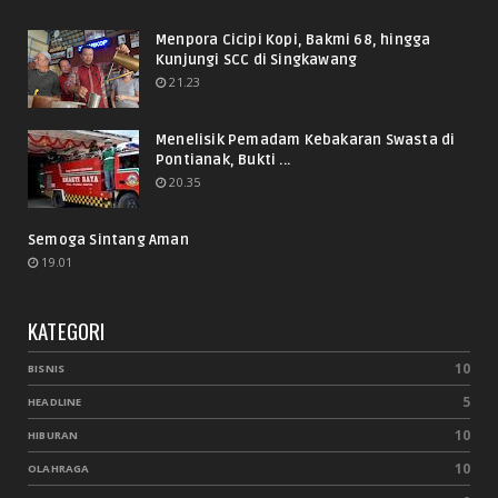
Menpora Cicipi Kopi, Bakmi 68, hingga
Kunjungi SCC di Singkawang
21.23
Menelisik Pemadam Kebakaran Swasta di
Pontianak, Bukti ...
20.35
Semoga Sintang Aman
19.01
KATEGORI
10
BISNIS
5
HEADLINE
10
HIBURAN
10
OLAHRAGA