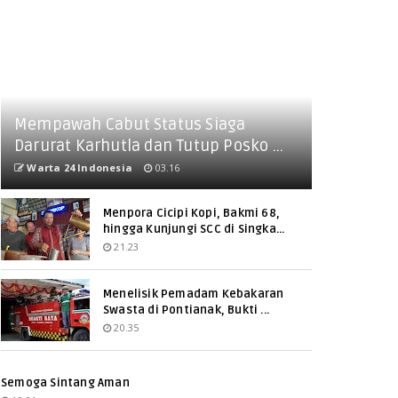
Mempawah Cabut Status Siaga
Darurat Karhutla dan Tutup Posko ...
Warta 24 Indonesia
03.16
Menpora Cicipi Kopi, Bakmi 68,
hingga Kunjungi SCC di Singka...
21.23
Menelisik Pemadam Kebakaran
Swasta di Pontianak, Bukti ...
20.35
Semoga Sintang Aman