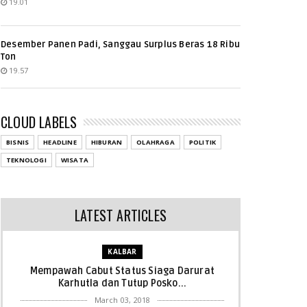
19.01
Desember Panen Padi, Sanggau Surplus Beras 18 Ribu
Ton
19.57
CLOUD LABELS
BISNIS
HEADLINE
HIBURAN
OLAHRAGA
POLITIK
TEKNOLOGI
WISATA
LATEST ARTICLES
KALBAR
Mempawah Cabut Status Siaga Darurat
Karhutla dan Tutup Posko...
March 03, 2018