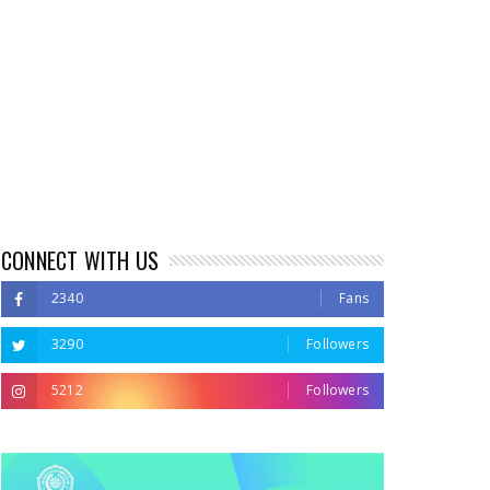
CONNECT WITH US
2340
Fans
3290
Followers
5212
Followers