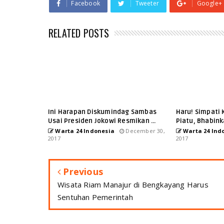
Facebook
Tweeter
Google+
RELATED POSTS
Ini Harapan Diskumindag Sambas
Haru! Simpati 
Usai Presiden Jokowi Resmikan ...
Piatu, Bhabink
Warta 24 Indonesia
December 30,
Warta 24 Ind
2017
2017
Previous
Wisata Riam Manajur di Bengkayang Harus
Sentuhan Pemerintah