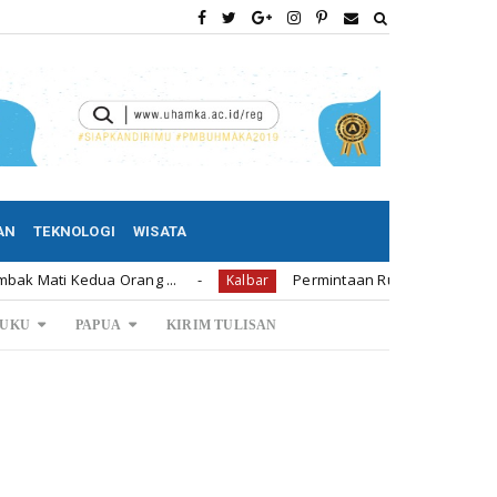
AN
TEKNOLOGI
WISATA
dua Orang ...
Permintaan Rumah Subsidi di Bengkayang
Kalbar
UKU
PAPUA
KIRIM TULISAN