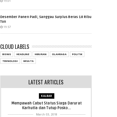
19.01
Desember Panen Padi, Sanggau Surplus Beras 18 Ribu
Ton
19.57
CLOUD LABELS
BISNIS
HEADLINE
HIBURAN
OLAHRAGA
POLITIK
TEKNOLOGI
WISATA
LATEST ARTICLES
KALBAR
Mempawah Cabut Status Siaga Darurat
Karhutla dan Tutup Posko...
March 03, 2018