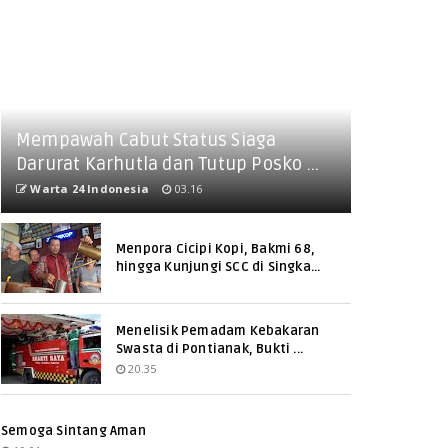
Mempawah Cabut Status Siaga
Darurat Karhutla dan Tutup Posko ...
Warta 24 Indonesia
03.16
Menpora Cicipi Kopi, Bakmi 68,
hingga Kunjungi SCC di Singka...
Menelisik Pemadam Kebakaran
Swasta di Pontianak, Bukti ...
20.35
Semoga Sintang Aman