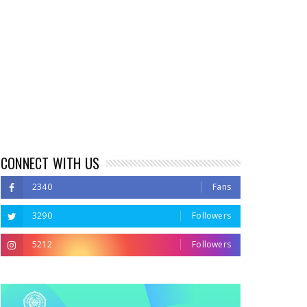
CONNECT WITH US
2340
Fans
3290
Followers
5212
Followers