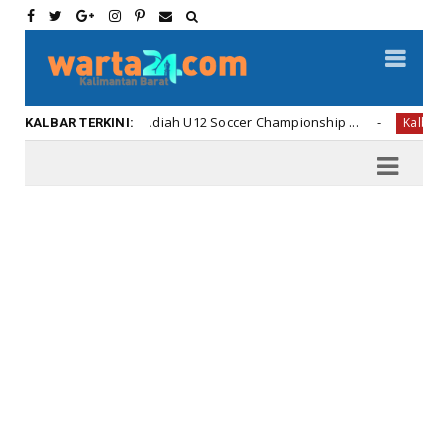
Penyerahan Hadiah U12 Soccer Championship ...
Di Ame
Kalbar
KALBAR TERKINI: