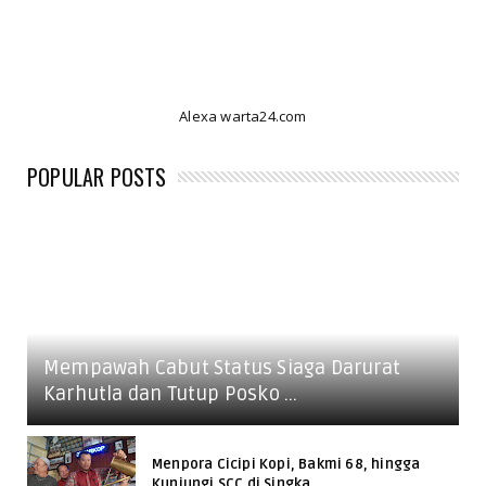
Alexa warta24.com
POPULAR POSTS
Mempawah Cabut Status Siaga Darurat
Karhutla dan Tutup Posko ...
Menpora Cicipi Kopi, Bakmi 68, hingga
Kunjungi SCC di Singka...