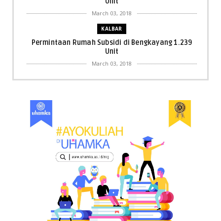
Unit
March 03, 2018
KALBAR
Permintaan Rumah Subsidi di Bengkayang 1.239
Unit
March 03, 2018
KALBAR
Menpora Cicipi Kopi, Bakmi 68, hingga Kunjungi SCC
di Singka...
March 02, 2018
KALBAR
Orangutan Masuk ke Asrama Mahasiswi STAI Al-
Haudl Ketapang ....
March 02, 2018
KALBAR
Menelisik Pemadam Kebakaran Swasta di
Pontianak, Bukti ...
March 02, 2018