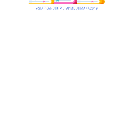
KALBAR
Jelang Atraksi Mendebarkan 1.038 Tatung Saat
Cap Go Meh di ....
March 02, 2018
KALBAR
Pulang Kampung, Testimoni Warga Kalimantan
Barat Soal PLBN ....
January 06, 2018
BISNIS
Ronny: Disdukcapil Kayong Utara Temukan
Beberapa Suket Palsu
January 06, 2018
BISNIS
Realisasi Lifting Migas Nasional Tak Penuhi Target
January 06, 2018
BISNIS
Sosialisasi Tentang HIV dan Aids di Warkop Pos