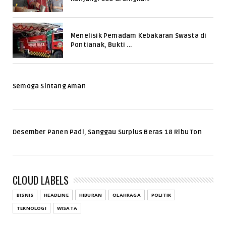
Menelisik Pemadam Kebakaran Swasta di
Pontianak, Bukti ...
Semoga Sintang Aman
Desember Panen Padi, Sanggau Surplus Beras 18 Ribu Ton
CLOUD LABELS
BISNIS
HEADLINE
HIBURAN
OLAHRAGA
POLITIK
TEKNOLOGI
WISATA