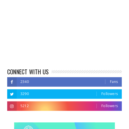
CONNECT WITH US
2340
Fans
3290
Followers
5212
Followers