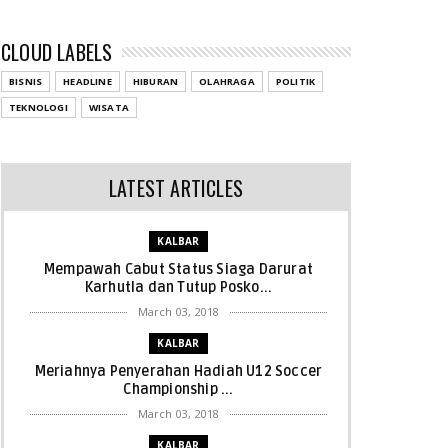
CLOUD LABELS
BISNIS
HEADLINE
HIBURAN
OLAHRAGA
POLITIK
TEKNOLOGI
WISATA
LATEST ARTICLES
KALBAR
Mempawah Cabut Status Siaga Darurat
Karhutla dan Tutup Posko...
March 03, 2018
KALBAR
Meriahnya Penyerahan Hadiah U12 Soccer
Championship ...
March 03, 2018
KALBAR