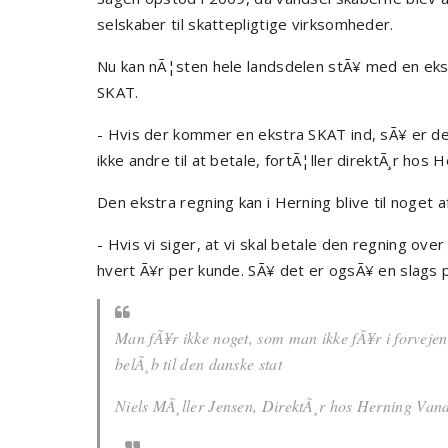
selskaber til skattepligtige virksomheder.
Nu kan nÃ¦sten hele landsdelen stÃ¥ med en eks
SKAT.
- Hvis der kommer en ekstra SKAT ind, sÃ¥ er de
ikke andre til at betale, fortÃ¦ller direktÃ¸r hos 
Den ekstra regning kan i Herning blive til noget 
- Hvis vi siger, at vi skal betale den regning ove
hvert Ã¥r per kunde. SÃ¥ det er ogsÃ¥ en slags p
Man fÃ¥r ikke noget, som man ikke fÃ¥r i forvejen
belÃ¸b til den danske stat
Niels MÃ¸ller Jensen, DirektÃ¸r hos Herning Vand