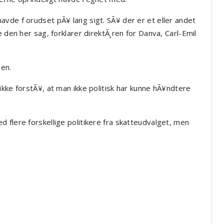
vde f orudset pÃ¥ lang sigt. SÃ¥ der er et eller andet
 den her sag, forklarer direktÃ¸ren for Danva, Carl-Emil
en.
ikke forstÃ¥, at man ikke politisk har kunne hÃ¥ndtere
 flere forskellige politikere fra skatteudvalget, men