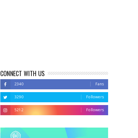
CONNECT WITH US
2340
Fans
3290
Followers
5212
Followers