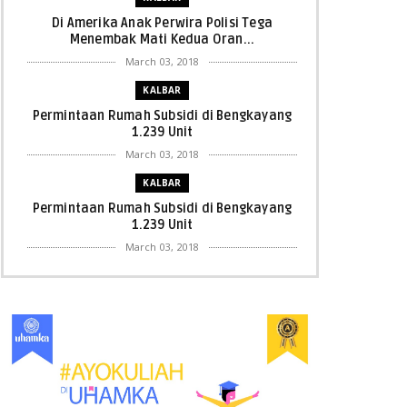
Di Amerika Anak Perwira Polisi Tega
Menembak Mati Kedua Oran...
March 03, 2018
KALBAR
Permintaan Rumah Subsidi di Bengkayang
1.239 Unit
March 03, 2018
KALBAR
Permintaan Rumah Subsidi di Bengkayang
1.239 Unit
March 03, 2018
KALBAR
Menpora Cicipi Kopi, Bakmi 68, hingga
Kunjungi SCC di Singka...
March 02, 2018
KALBAR
Orangutan Masuk ke Asrama Mahasiswi