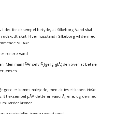
vil det for eksempel betyde, at Silkeborg Vand skal
 i udskudt skat. Hver husstand i Silkeborg vil dermed
kommende 50 Ã¥r.
ler renere vand.
jen. Men man fÃ¥r selvfÃ¸lgelig glÃ¦den over at betale
ler Jensen.
Ã¦ngere er kommunalejede, men aktieselskaber. NÃ¥r
es. Et eksempel pÃ¥ dette er vandrÃ¸rene, og dermed
 milliarder kroner.
kerne oprindeligt havde regnet med.