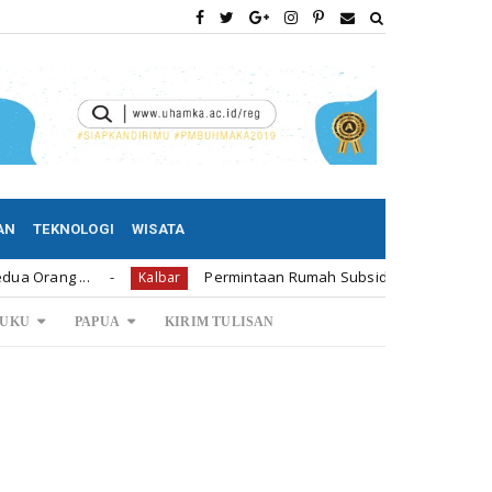
AN
TEKNOLOGI
WISATA
...
Permintaan Rumah Subsidi di Bengkayang 1.239 Uni
Kalbar
UKU
PAPUA
KIRIM TULISAN