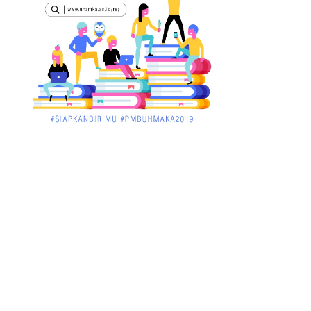
STAI Al-Haudl Ketapang ....
March 02, 2018
KALBAR
Menelisik Pemadam Kebakaran Swasta di
Pontianak, Bukti ...
March 02, 2018
KALBAR
Jelang Atraksi Mendebarkan 1.038 Tatung
Saat Cap Go Meh di ....
March 02, 2018
KALBAR
Pulang Kampung, Testimoni Warga
Kalimantan Barat Soal PLBN ....
January 06, 2018
BISNIS
Ronny: Disdukcapil Kayong Utara Temukan
Beberapa Suket Palsu
January 06, 2018