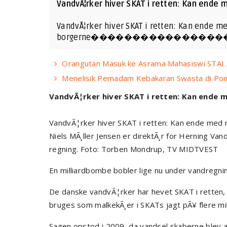
VandvÃ¦rker hiver SKAT i retten: Kan ende med
VandvÃ¦rker hiver SKAT i retten: Kan ende me
borgerne�������������
Orangutan Masuk ke Asrama Mahasiswi STAI A
Menelisik Pemadam Kebakaran Swasta di Pontia
VandvÃ¦rker hiver SKAT i retten: Kan ende med
VandvÃ¦rker hiver SKAT i retten: Kan ende med mi
Niels MÃ¸ller Jensen er direktÃ¸r for Herning Van
regning. Foto: Torben Mondrup, TV MIDTVEST
En milliardbombe bobler lige nu under vandregni
De danske vandvÃ¦rker har hevet SKAT i retten, 
bruges som malkekÃ¸er i SKATs jagt pÃ¥ flere milli
Sagen opstod i 2009, da vandsel skaberne blev a