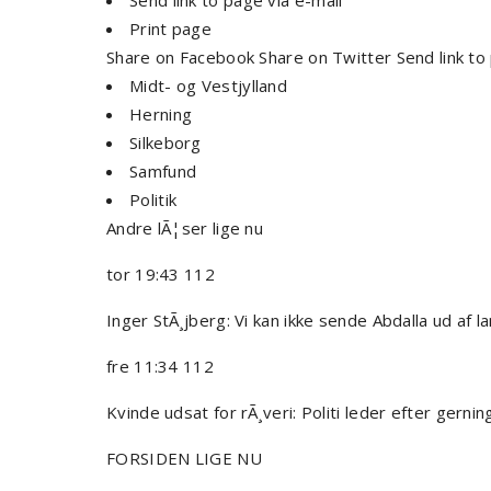
Send link to page via e-mail
Print page
Share on Facebook Share on Twitter Send link to 
Midt- og Vestjylland
Herning
Silkeborg
Samfund
Politik
Andre lÃ¦ser lige nu
tor 19:43 112
Inger StÃ¸jberg: Vi kan ikke sende Abdalla ud af l
fre 11:34 112
Kvinde udsat for rÃ¸veri: Politi leder efter gern
FORSIDEN LIGE NU