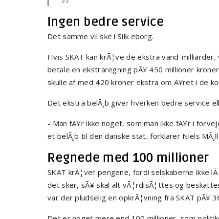
Ingen bedre service
Det samme vil ske i Silk eborg.
Hvis SKAT kan krÃ¦ve de ekstra vand-milliarder, 
betale en ekstraregning pÃ¥ 450 millioner kroner
skulle af med 420 kroner ekstra om Ã¥ret i de 
Det ekstra belÃ¸b giver hverken bedre service el
- Man fÃ¥r ikke noget, som man ikke fÃ¥r i forve
et belÃ¸b til den danske stat, forklarer Niels MÃ¸l
Regnede med 100 millioner
SKAT krÃ¦ver pengene, fordi selskaberne ikke l
det sker, sÃ¥ skal alt vÃ¦rdisÃ¦ttes og beskatt
var der pludselig en opkrÃ¦vning fra SKAT pÃ¥ 36
Det er noget mere end 100 millioner, som politi