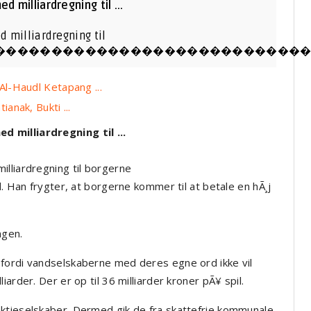
 milliardregning til ...
d milliardregning til
�����������������������������
l-Haudl Ketapang ...
nak, Bukti ...
 milliardregning til ...
lliardregning til borgerne
d. Han frygter, at borgerne kommer til at betale en hÃ¸j
ngen.
fordi vandselskaberne med deres egne ord ikke vil
arder. Der er op til 36 milliarder kroner pÃ¥ spil.
ktieselskaber. Dermed gik de fra skattefrie kommunale