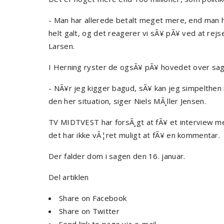
- Man har allerede betalt meget mere, end man ha
helt galt, og det reagerer vi sÃ¥ pÃ¥ ved at rejse
Larsen.
I Herning ryster de ogsÃ¥ pÃ¥ hovedet over sag
- NÃ¥r jeg kigger bagud, sÃ¥ kan jeg simpelthen 
den her situation, siger Niels MÃ¸ller Jensen.
TV MIDTVEST har forsÃ¸gt at fÃ¥ et interview med
det har ikke vÃ¦ret muligt at fÃ¥ en kommentar.
Der falder dom i sagen den 16. januar.
Del artiklen
Share on Facebook
Share on Twitter