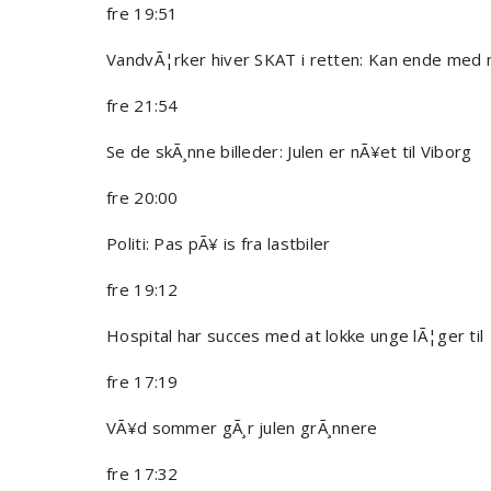
fre 19:51
VandvÃ¦rker hiver SKAT i retten: Kan ende med mi
fre 21:54
Se de skÃ¸nne billeder: Julen er nÃ¥et til Viborg
fre 20:00
Politi: Pas pÃ¥ is fra lastbiler
fre 19:12
Hospital har succes med at lokke unge lÃ¦ger til
fre 17:19
VÃ¥d sommer gÃ¸r julen grÃ¸nnere
fre 17:32