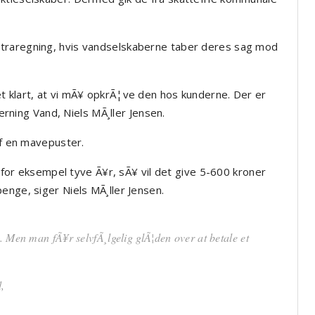
traregning, hvis vandselskaberne taber deres sag mod
t klart, at vi mÃ¥ opkrÃ¦ve den hos kunderne. Der er
Herning Vand, Niels MÃ¸ller Jensen.
af en mavepuster.
r for eksempel tyve Ã¥r, sÃ¥ vil det give 5-600 kroner
enge, siger Niels MÃ¸ller Jensen.
. Men man fÃ¥r selvfÃ¸lgelig glÃ¦den over at betale et
,