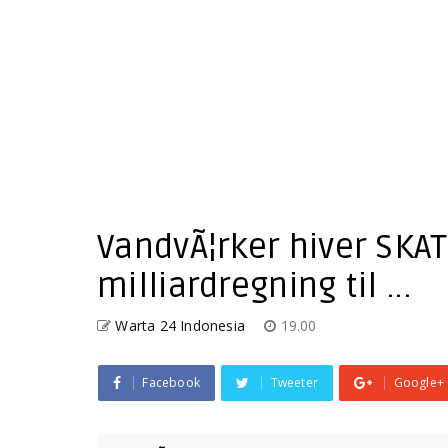
VandvÃ¦rker hiver SKA
milliardregning til ...
Warta 24 Indonesia
19.00
Facebook
Tweeter
Google+