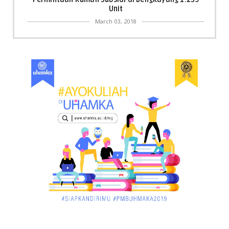
Unit
March 03, 2018
KALBAR
Menpora Cicipi Kopi, Bakmi 68, hingga Kunjungi SCC
di Singka...
March 02, 2018
KALBAR
Orangutan Masuk ke Asrama Mahasiswi STAI Al-
Haudl Ketapang ....
March 02, 2018
KALBAR
Menelisik Pemadam Kebakaran Swasta di
Pontianak, Bukti ...
March 02, 2018
KALBAR
Jelang Atraksi Mendebarkan 1.038 Tatung Saat
Cap Go Meh di ....