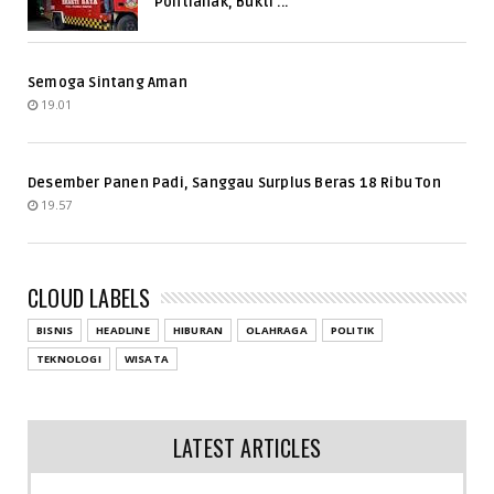
Pontianak, Bukti ...
Semoga Sintang Aman
19.01
Desember Panen Padi, Sanggau Surplus Beras 18 Ribu Ton
19.57
CLOUD LABELS
BISNIS
HEADLINE
HIBURAN
OLAHRAGA
POLITIK
TEKNOLOGI
WISATA
LATEST ARTICLES