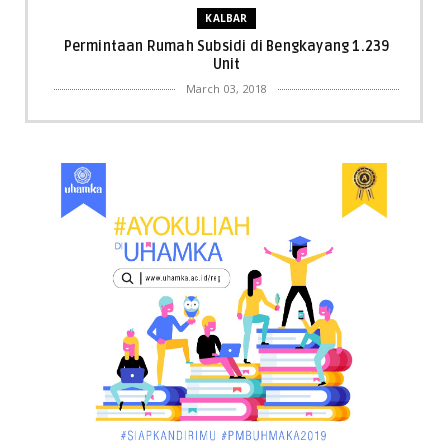
KALBAR
Permintaan Rumah Subsidi di Bengkayang 1.239
Unit
March 03, 2018
KALBAR
Menpora Cicipi Kopi, Bakmi 68, hingga Kunjungi SCC
di Singka...
March 02, 2018
KALBAR
Orangutan Masuk ke Asrama Mahasiswi STAI Al-
Haudl Ketapang ....
March 02, 2018
KALBAR
Menelisik Pemadam Kebakaran Swasta di
Pontianak, Bukti ...
March 02, 2018
KALBAR