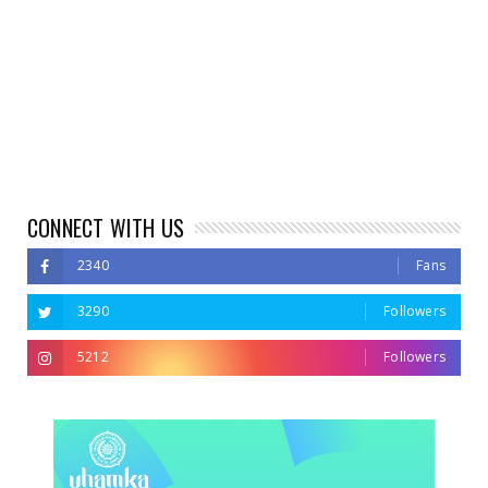
CONNECT WITH US
2340
Fans
3290
Followers
5212
Followers