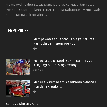
Mempawah Cabut Status Siaga Darurat Karhutla dan Tutup
Posko ... Gusti Ramlana NETIZEN.media-Kabupaten Mempawah
sudah tanpa titik api alias ...
TERPOPULER
Mempawah Cabut Status Siaga Darurat
Karhutla dan Tutup Posko ...
03.16
Menpora Cicipi Kopi, Bakmi 68, hingga
Kunjungi SCC di Singkawang
21.23
Menelisik Pemadam Kebakaran Swasta di
Pontianak, Bukti ...
20.35
Semoga Sintang Aman