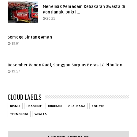
Menelisik Pemadam Kebakaran Swasta di
Pontianak, Bukti ...
20.35
Semoga Sintang Aman
19.01
Desember Panen Padi, Sanggau Surplus Beras 18 Ribu Ton
19.57
CLOUD LABELS
BISNIS
HEADLINE
HIBURAN
OLAHRAGA
POLITIK
TEKNOLOGI
WISATA