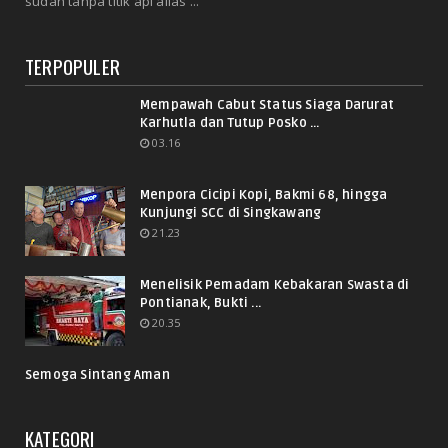
sudah tanpa titik api alias ...
TERPOPULER
Mempawah Cabut Status Siaga Darurat
Karhutla dan Tutup Posko ...
03.16
Menpora Cicipi Kopi, Bakmi 68, hingga
Kunjungi SCC di Singkawang
21.23
Menelisik Pemadam Kebakaran Swasta di
Pontianak, Bukti ...
20.35
Semoga Sintang Aman
KATEGORI