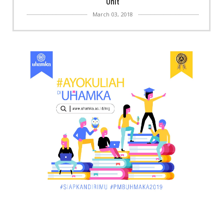
Unit
March 03, 2018
KALBAR
Menpora Cicipi Kopi, Bakmi 68, hingga Kunjungi SCC
di Singka...
March 02, 2018
KALBAR
Orangutan Masuk ke Asrama Mahasiswi STAI Al-
Haudl Ketapang ....
March 02, 2018
KALBAR
Menelisik Pemadam Kebakaran Swasta di
Pontianak, Bukti ...
March 02, 2018
KALBAR
Jelang Atraksi Mendebarkan 1.038 Tatung Saat
Cap Go Meh di ....
March 02, 2018