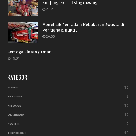
Kunjungi SCC di Singkawang
21.23
Menelisik Pemadam Kebakaran Swasta di
Pontianak, Bukti ...
20.35
Semoga Sintang Aman
19.01
KATEGORI
10
BISNIS
5
HEADLINE
10
HIBURAN
10
OLAHRAGA
9
POLITIK
10
TEKNOLOGI