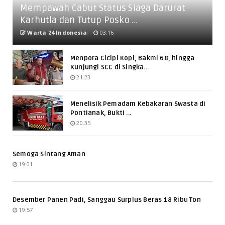
Mempawah Cabut Status Siaga Darurat
Karhutla dan Tutup Posko ...
Warta 24 Indonesia
03.16
Menpora Cicipi Kopi, Bakmi 68, hingga
Kunjungi SCC di Singka...
21.23
Menelisik Pemadam Kebakaran Swasta di
Pontianak, Bukti ...
20.35
Semoga Sintang Aman
19.01
Desember Panen Padi, Sanggau Surplus Beras 18 Ribu Ton
19.57