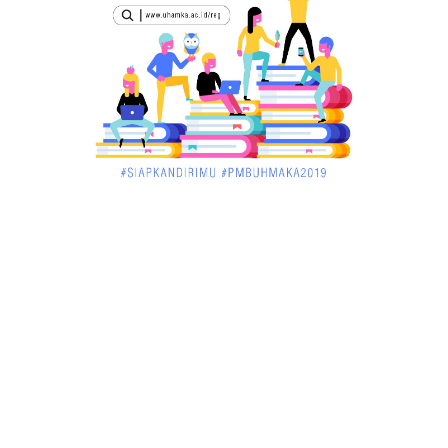
Haudl Ketapang ....
March 02, 2018
KALBAR
Menelisik Pemadam Kebakaran Swasta di
Pontianak, Bukti ...
March 02, 2018
KALBAR
Jelang Atraksi Mendebarkan 1.038 Tatung Saat
Cap Go Meh di ....
March 02, 2018
KALBAR
Pulang Kampung, Testimoni Warga Kalimantan
Barat Soal PLBN ....
January 06, 2018
BISNIS
Ronny: Disdukcapil Kayong Utara Temukan
Beberapa Suket Palsu
January 06, 2018