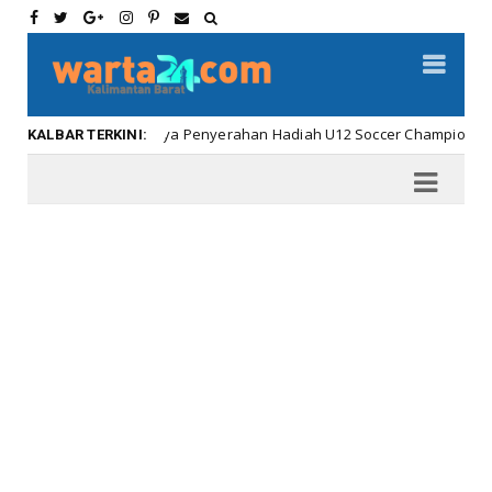
Meriahnya Penyerahan Hadiah U12 Soccer Championship ...
albar
KALBAR TERKINI: