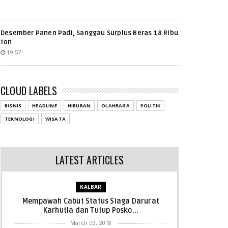
Desember Panen Padi, Sanggau Surplus Beras 18 Ribu
Ton
19.57
CLOUD LABELS
BISNIS
HEADLINE
HIBURAN
OLAHRAGA
POLITIK
TEKNOLOGI
WISATA
LATEST ARTICLES
KALBAR
Mempawah Cabut Status Siaga Darurat
Karhutla dan Tutup Posko...
March 03, 2018