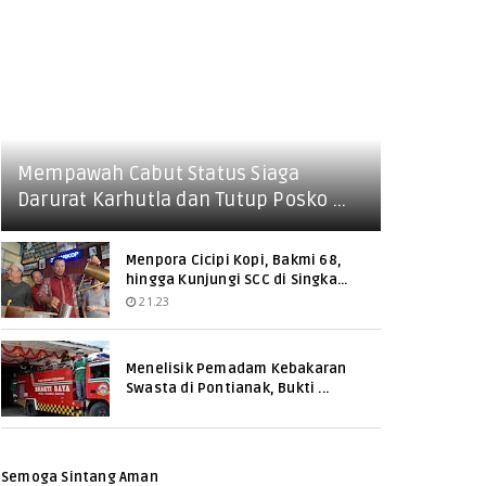
Mempawah Cabut Status Siaga
Darurat Karhutla dan Tutup Posko ...
Menpora Cicipi Kopi, Bakmi 68,
hingga Kunjungi SCC di Singka...
21.23
Menelisik Pemadam Kebakaran
Swasta di Pontianak, Bukti ...
Semoga Sintang Aman