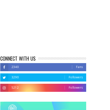
CONNECT WITH US
2340
Fans
3290
Followers
5212
Followers