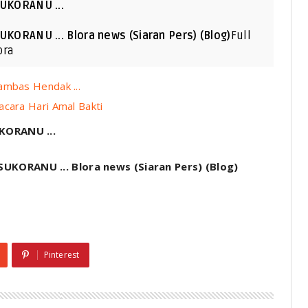
UKORANU ...
RANU ... Blora news (Siaran Pers) (Blog)
Full
ora
ambas Hendak ...
acara Hari Amal Bakti
ORANU ...
ORANU ... Blora news (Siaran Pers) (Blog)
Pinterest