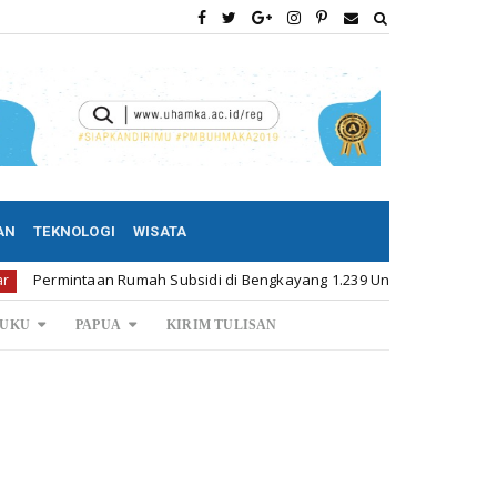
AN
TEKNOLOGI
WISATA
aan Rumah Subsidi di Bengkayang 1.239 Unit
Permintaa
Kalbar
UKU
PAPUA
KIRIM TULISAN