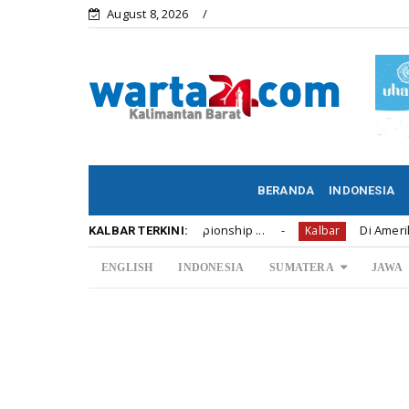
August 8, 2026
BERANDA
INDONESIA
iah U12 Soccer Championship ...
Di Amerika Anak Perw
Kalbar
KALBAR TERKINI:
ENGLISH
INDONESIA
SUMATERA
JAWA