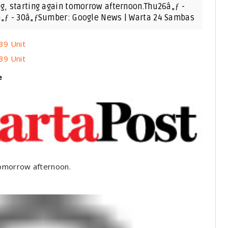
g, starting again tomorrow afternoon.Thu26â„ƒ -
â„ƒ - 30â„ƒSumber: Google News | Warta 24 Sambas
39 Unit
39 Unit
e
tomorrow afternoon.