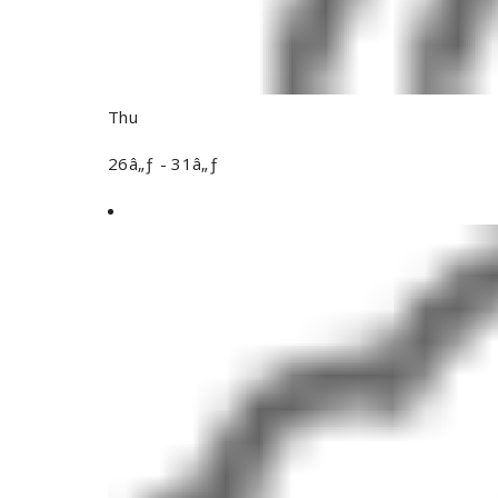
Thu
26â„ƒ - 31â„ƒ