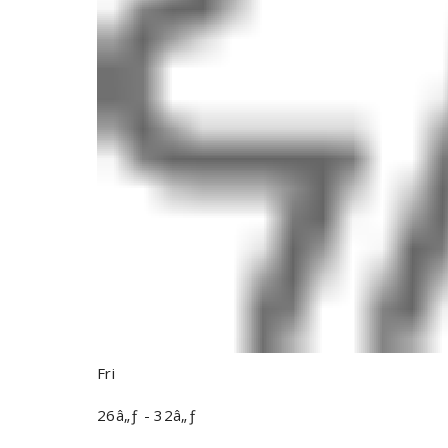
Fri
26â„ƒ - 32â„ƒ