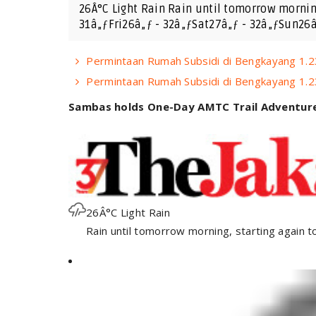
26Â°C Light Rain Rain until tomorrow mornin
31â„ƒFri26â„ƒ - 32â„ƒSat27â„ƒ - 32â„ƒSun26
Permintaan Rumah Subsidi di Bengkayang 1.2
Permintaan Rumah Subsidi di Bengkayang 1.2
Sambas holds One-Day AMTC Trail Adventur
26Â°C Light Rain
Rain until tomorrow morning, starting again 