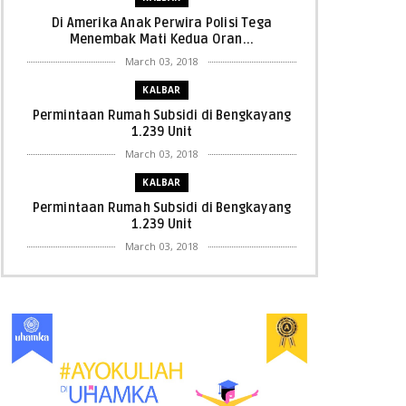
Di Amerika Anak Perwira Polisi Tega
Menembak Mati Kedua Oran...
March 03, 2018
KALBAR
Permintaan Rumah Subsidi di Bengkayang
1.239 Unit
March 03, 2018
KALBAR
Permintaan Rumah Subsidi di Bengkayang
1.239 Unit
March 03, 2018
KALBAR
Menpora Cicipi Kopi, Bakmi 68, hingga
Kunjungi SCC di Singka...
March 02, 2018
KALBAR
Orangutan Masuk ke Asrama Mahasiswi