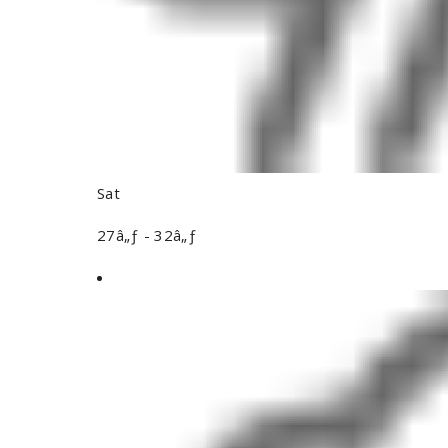
Sat
27â„ƒ - 32â„ƒ