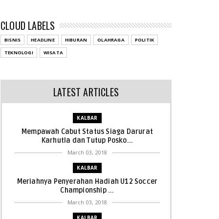
CLOUD LABELS
BISNIS
HEADLINE
HIBURAN
OLAHRAGA
POLITIK
TEKNOLOGI
WISATA
LATEST ARTICLES
KALBAR
Mempawah Cabut Status Siaga Darurat
Karhutla dan Tutup Posko...
March 03, 2018
KALBAR
Meriahnya Penyerahan Hadiah U12 Soccer
Championship ...
March 03, 2018
KALBAR