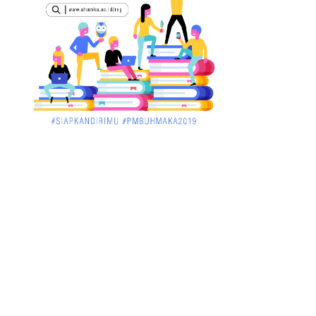
STAI Al-Haudl Ketapang ....
March 02, 2018
KALBAR
Menelisik Pemadam Kebakaran Swasta di
Pontianak, Bukti ...
March 02, 2018
KALBAR
Jelang Atraksi Mendebarkan 1.038 Tatung
Saat Cap Go Meh di ....
March 02, 2018
KALBAR
Pulang Kampung, Testimoni Warga
Kalimantan Barat Soal PLBN ....
January 06, 2018
BISNIS
Ronny: Disdukcapil Kayong Utara Temukan
Beberapa Suket Palsu
January 06, 2018