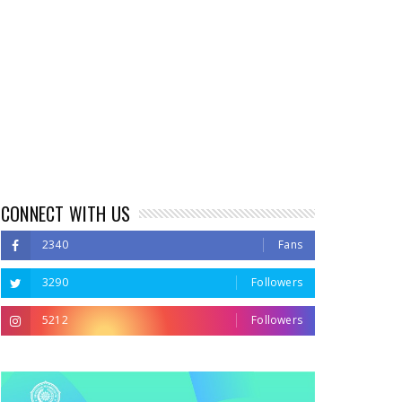
CONNECT WITH US
2340
Fans
3290
Followers
5212
Followers