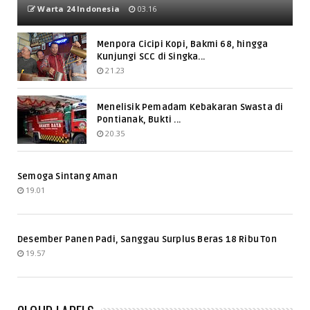
Warta 24 Indonesia
03.16
Menpora Cicipi Kopi, Bakmi 68, hingga
Kunjungi SCC di Singka...
21.23
Menelisik Pemadam Kebakaran Swasta di
Pontianak, Bukti ...
20.35
Semoga Sintang Aman
19.01
Desember Panen Padi, Sanggau Surplus Beras 18 Ribu Ton
19.57