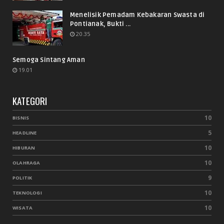
Menelisik Pemadam Kebakaran Swasta di
Pontianak, Bukti ...
20.35
Semoga Sintang Aman
19.01
KATEGORI
10
BISNIS
5
HEADLINE
10
HIBURAN
10
OLAHRAGA
9
POLITIK
10
TEKNOLOGI
10
WISATA