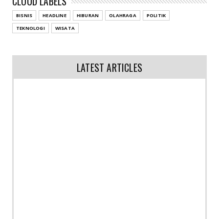
CLOUD LABELS
BISNIS
HEADLINE
HIBURAN
OLAHRAGA
POLITIK
TEKNOLOGI
WISATA
LATEST ARTICLES