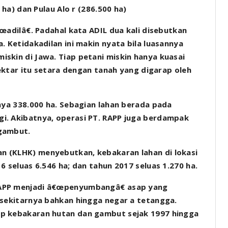
 ha) dan Pulau Alo r (286.500 ha)
œadilâ€. Padahal kata ADIL dua kali disebutkan
. Ketidakadilan ini makin nyata bila luasannya
skin di Jawa. Tiap petani miskin hanya kuasai
 hektar itu setara dengan tanah yang digarap oleh
snya 338.000 ha. Sebagian lahan berada pada
i. Akibatnya, operasi PT. RAPP juga berdampak
 gambut.
n (KLHK) menyebutkan, kebakaran lahan di lokasi
6 seluas 6.546 ha; dan tahun 2017 seluas 1.270 ha.
RAPP menjadi â€œpenyumbangâ€ asap yang
 sekitarnya bahkan hingga negar a tetangga.
ap kebakaran hutan dan gambut sejak 1997 hingga