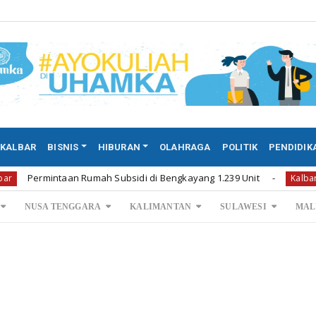
KALBAR
BISNIS
HIBURAN
OLAHRAGA
POLITIK
PENDIDIK
intaan Rumah Subsidi di Bengkayang 1.239 Unit
Permin
Kalbar
NUSA TENGGARA
KALIMANTAN
SULAWESI
MAL