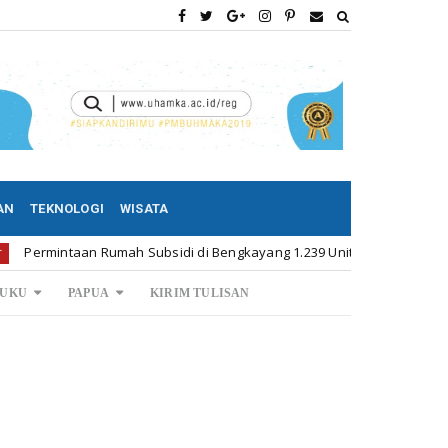
AN
TEKNOLOGI
WISATA
taan Rumah Subsidi di Bengkayang 1.239 Unit
Menpora 
Kalbar
UKU
PAPUA
KIRIM TULISAN