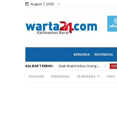
August 7, 2026
BERANDA
INDONESIA
Perwira Polisi Tega Menembak Mati Kedua Orang ...
Perm
Kalbar
KALBAR TERKINI:
ENGLISH
INDONESIA
SUMATERA
JAWA