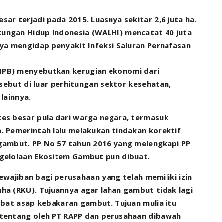
ar terjadi pada 2015. Luasnya sekitar 2,6 juta ha.
ungan Hidup Indonesia (WALHI) mencatat 40 juta
nya mengidap penyakit Infeksi Saluran Pernafasan
NPB) menyebutkan kerugian ekonomi dari
rsebut di luar perhitungan sektor kesehatan,
lainnya.
es besar pula dari warga negara, termasuk
. Pemerintah lalu melakukan tindakan korektif
gambut. PP No 57 tahun 2016 yang melengkapi PP
ngelolaan Ekositem Gambut pun dibuat.
kewajiban bagi perusahaan yang telah memiliki izin
ha (RKU). Tujuannya agar lahan gambut tidak lagi
ibat asap kebakaran gambut. Tujuan mulia itu
itentang oleh PT RAPP dan perusahaan dibawah