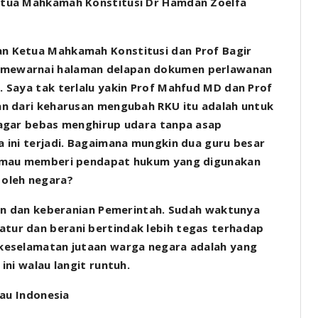
etua Mahkamah Konstitusi Dr Hamdan Zoelfa
n Ketua Mahkamah Konstitusi dan Prof Bagir
mewarnai halaman delapan dokumen perlawanan
 Saya tak terlalu yakin Prof Mahfud MD dan Prof
an dari keharusan mengubah RKU itu adalah untuk
 agar bebas menghirup udara tanpa asap
 ini terjadi. Bagaimana mungkin dua guru besar
i mau memberi pendapat hukum yang digunakan
 oleh negara?
lan dan keberanian Pemerintah. Sudah waktunya
ur dan berani bertindak lebih tegas terhadap
keselamatan jutaan warga negara adalah yang
ni walau langit runtuh.
jau Indonesia