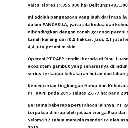
yaitu: Flores (1.355.000 ha) Belitung (483.300
Ini adalah penguasaan yang jauh dari rasa â€
dalam PANCASILA, yaitu sila kedua dan kelima
dibandingkan dengan tanah garapan petani mi
tanah kurang dari 0,5 hektar. Jadi, 2,1 juta
4,4 juta petani miskin.
Operasi PT RAPP sendiri berada di Riau. Lua
ekosistem gambut yang seharusnya dilindung
serius terkadap kebakaran hutan dan lahan
Kementerian Lingkungan Hidup dan Kehutana
PT. RAPP pada 2015 seluas 2.677 ha; pada 201
Bersama beberapa perusahaan lainnya, PT 
terpaksa dihirup oleh jutaan warga Riau dan
Selama 17 tahun manusia menderita oleh as
2015.