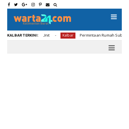
engkayang 1.239 Unit
Permintaan Rumah Subsidi di Ben
Kalbar
KALBAR TERKINI: