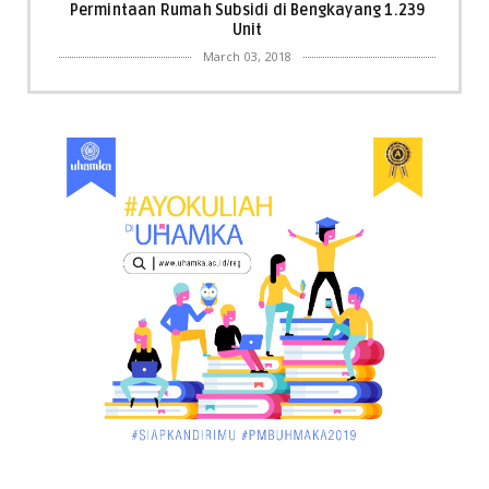
Permintaan Rumah Subsidi di Bengkayang 1.239
Unit
March 03, 2018
KALBAR
Menpora Cicipi Kopi, Bakmi 68, hingga Kunjungi SCC
di Singka...
March 02, 2018
KALBAR
Orangutan Masuk ke Asrama Mahasiswi STAI Al-
Haudl Ketapang ....
March 02, 2018
KALBAR
Menelisik Pemadam Kebakaran Swasta di
Pontianak, Bukti ...
March 02, 2018
KALBAR
Jelang Atraksi Mendebarkan 1.038 Tatung Saat
Cap Go Meh di ....