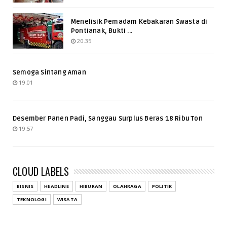
Menelisik Pemadam Kebakaran Swasta di
Pontianak, Bukti ...
20.35
Semoga Sintang Aman
19.01
Desember Panen Padi, Sanggau Surplus Beras 18 Ribu Ton
19.57
CLOUD LABELS
BISNIS
HEADLINE
HIBURAN
OLAHRAGA
POLITIK
TEKNOLOGI
WISATA