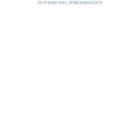
Jelang Atraksi Mendebarkan 1.038 Tatung Saat
Cap Go Meh di ....
March 02, 2018
KALBAR
Pulang Kampung, Testimoni Warga Kalimantan
Barat Soal PLBN ....
January 06, 2018
BISNIS
Ronny: Disdukcapil Kayong Utara Temukan
Beberapa Suket Palsu
January 06, 2018
BISNIS
Realisasi Lifting Migas Nasional Tak Penuhi Target
January 06, 2018
BISNIS
Sosialisasi Tentang HIV dan Aids di Warkop Pos
Kopi