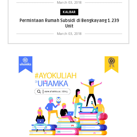
March 03, 2018
KALBAR
Permintaan Rumah Subsidi di Bengkayang 1.239
Unit
March 03, 2018
KALBAR
Menpora Cicipi Kopi, Bakmi 68, hingga Kunjungi SCC
di Singka...
March 02, 2018
KALBAR
Orangutan Masuk ke Asrama Mahasiswi STAI Al-
Haudl Ketapang ....
March 02, 2018
KALBAR
Menelisik Pemadam Kebakaran Swasta di
Pontianak, Bukti ...
March 02, 2018
KALBAR