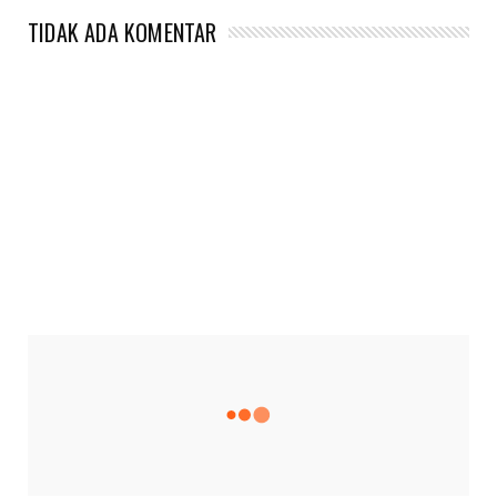
TIDAK ADA KOMENTAR
CONNECT WITH US
2340
Fans
3290
Followers
5212
Followers