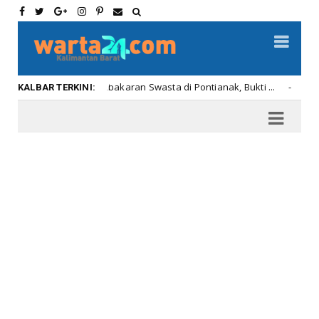
ik Pemadam Kebakaran Swasta di Pontianak, Bukti ...
J
Kalbar
KALBAR TERKINI: