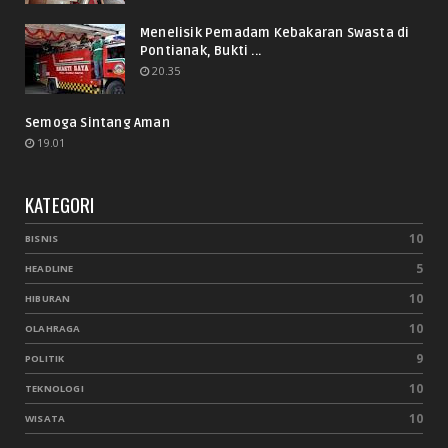
Menelisik Pemadam Kebakaran Swasta di
Pontianak, Bukti ...
20.35
Semoga Sintang Aman
19.01
KATEGORI
10
BISNIS
5
HEADLINE
10
HIBURAN
10
OLAHRAGA
9
POLITIK
10
TEKNOLOGI
10
WISATA