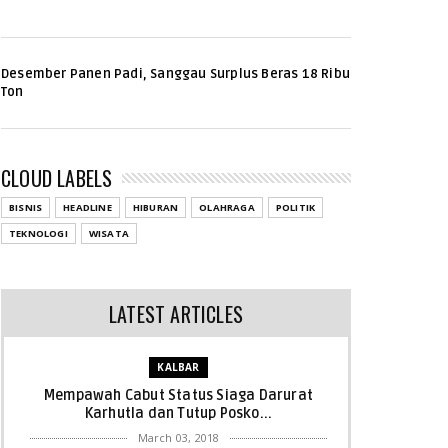
Desember Panen Padi, Sanggau Surplus Beras 18 Ribu
Ton
CLOUD LABELS
BISNIS
HEADLINE
HIBURAN
OLAHRAGA
POLITIK
TEKNOLOGI
WISATA
LATEST ARTICLES
KALBAR
Mempawah Cabut Status Siaga Darurat
Karhutla dan Tutup Posko...
March 03, 2018