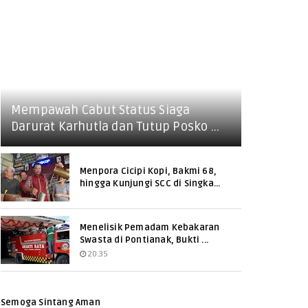
Mempawah Cabut Status Siaga
Darurat Karhutla dan Tutup Posko ...
Menpora Cicipi Kopi, Bakmi 68,
hingga Kunjungi SCC di Singka...
Menelisik Pemadam Kebakaran
Swasta di Pontianak, Bukti ...
20.35
Semoga Sintang Aman