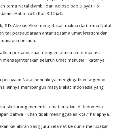
an tema Natal diambil dari Kolose bab 3 ayat 15
alam Hatimu!â€ (Kol. 3:15)â€.
ak, RD. Alexius Alex mengatakan makna dari tema Natal
an tali persaudaraan antar sesama umat kristiani dan
i manapun berada.
erekatkan persaudaraan dengan semua umat manusia.
n mensejahterakan seluruh umat manusia," katanya,
an perayaan Natal hendaknya mengingatkan segenap
ama lainnya membangun masyarakat Indonesia yang
donesia kurang menentu, umat kristiani di Indonesia
apan bahwa Tuhan tidak meninggalkan kita," harapnya.
akan kel ahiran Sang Juru Selamat ke dunia merupakan