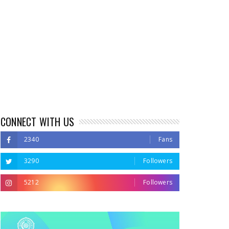
CONNECT WITH US
2340
Fans
3290
Followers
5212
Followers