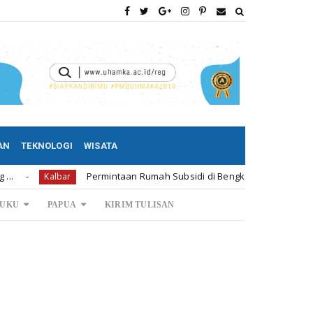
AN
TEKNOLOGI
WISATA
Permintaan Rumah Subsidi di Bengkayang 1.239 Unit
albar
Kal
UKU
PAPUA
KIRIM TULISAN