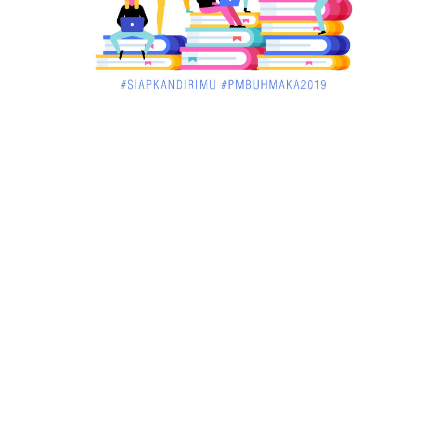
Menelisik Pemadam Kebakaran Swasta di
Pontianak, Bukti ...
March 02, 2018
KALBAR
Jelang Atraksi Mendebarkan 1.038 Tatung Saat
Cap Go Meh di ....
March 02, 2018
KALBAR
Pulang Kampung, Testimoni Warga Kalimantan
Barat Soal PLBN ....
January 06, 2018
BISNIS
Ronny: Disdukcapil Kayong Utara Temukan
Beberapa Suket Palsu
January 06, 2018
BISNIS
Realisasi Lifting Migas Nasional Tak Penuhi Target
January 06, 2018