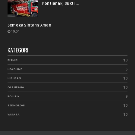
Pontianak, Bukti ...
Semoga Sintang Aman
19.01
KATEGORI
10
BISNIS
5
HEADLINE
10
HIBURAN
10
OLAHRAGA
9
POLITIK
10
TEKNOLOGI
10
WISATA