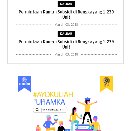
KALBAR
Permintaan Rumah Subsidi di Bengkayang 1.239
Unit
March 03, 2018
KALBAR
Permintaan Rumah Subsidi di Bengkayang 1.239
Unit
March 03, 2018
KALBAR
Menpora Cicipi Kopi, Bakmi 68, hingga Kunjungi SCC
di Singka...
March 02, 2018
KALBAR
Orangutan Masuk ke Asrama Mahasiswi STAI Al-
Haudl Ketapang ....
March 02, 2018
KALBAR