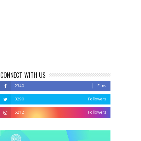
CONNECT WITH US
2340
Fans
3290
Followers
5212
Followers