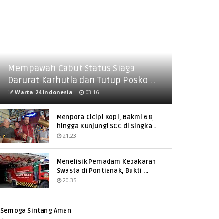
Mempawah Cabut Status Siaga
Darurat Karhutla dan Tutup Posko ...
Warta 24 Indonesia
03.16
Menpora Cicipi Kopi, Bakmi 68,
hingga Kunjungi SCC di Singka...
21.23
Menelisik Pemadam Kebakaran
Swasta di Pontianak, Bukti ...
20.35
Semoga Sintang Aman