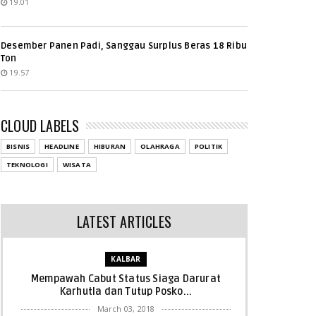
19.01
Desember Panen Padi, Sanggau Surplus Beras 18 Ribu
Ton
19.57
CLOUD LABELS
BISNIS
HEADLINE
HIBURAN
OLAHRAGA
POLITIK
TEKNOLOGI
WISATA
LATEST ARTICLES
KALBAR
Mempawah Cabut Status Siaga Darurat
Karhutla dan Tutup Posko...
March 03, 2018