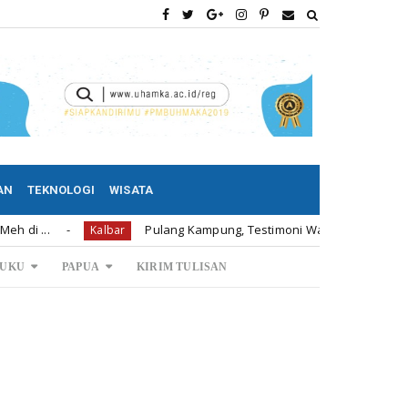
AN
TEKNOLOGI
WISATA
Pulang Kampung, Testimoni Warga Kalimantan Barat Soal 
Kalbar
UKU
PAPUA
KIRIM TULISAN