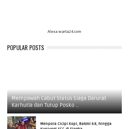
Alexa warta24.com
POPULAR POSTS
Mempawah Cabut Status Siaga Darurat
Karhutla dan Tutup Posko ...
Menpora Cicipi Kopi, Bakmi 68, hingga
Kunjungi SCC di Singka...