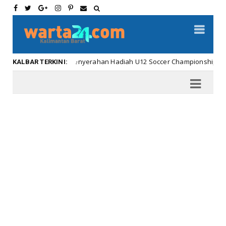
Meriahnya Penyerahan Hadiah U12 Soccer Championship ...
KALBAR TERKINI: