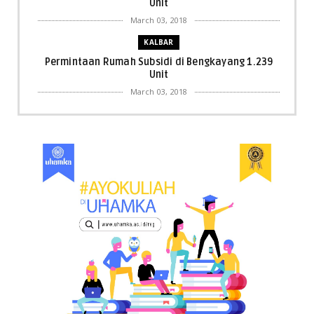
Unit
March 03, 2018
KALBAR
Permintaan Rumah Subsidi di Bengkayang 1.239
Unit
March 03, 2018
KALBAR
Menpora Cicipi Kopi, Bakmi 68, hingga Kunjungi SCC
di Singka...
March 02, 2018
KALBAR
Orangutan Masuk ke Asrama Mahasiswi STAI Al-
Haudl Ketapang ....
March 02, 2018
KALBAR
Menelisik Pemadam Kebakaran Swasta di
Pontianak, Bukti ...
March 02, 2018