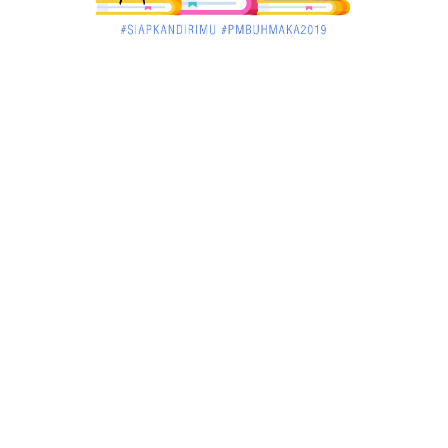
KALBAR
Jelang Atraksi Mendebarkan 1.038 Tatung Saat
Cap Go Meh di ....
March 02, 2018
KALBAR
Pulang Kampung, Testimoni Warga Kalimantan
Barat Soal PLBN ....
January 06, 2018
BISNIS
Ronny: Disdukcapil Kayong Utara Temukan
Beberapa Suket Palsu
January 06, 2018
BISNIS
Realisasi Lifting Migas Nasional Tak Penuhi Target
January 06, 2018
BISNIS
Sosialisasi Tentang HIV dan Aids di Warkop Pos