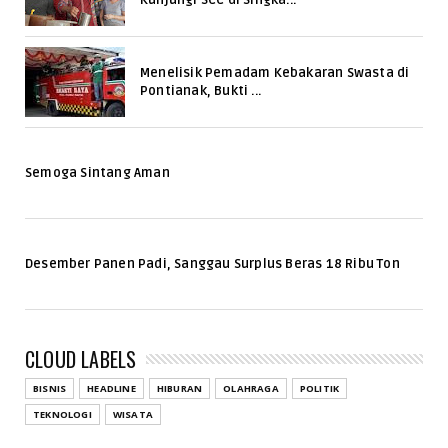
Menelisik Pemadam Kebakaran Swasta di
Pontianak, Bukti ...
Semoga Sintang Aman
Desember Panen Padi, Sanggau Surplus Beras 18 Ribu Ton
CLOUD LABELS
BISNIS
HEADLINE
HIBURAN
OLAHRAGA
POLITIK
TEKNOLOGI
WISATA