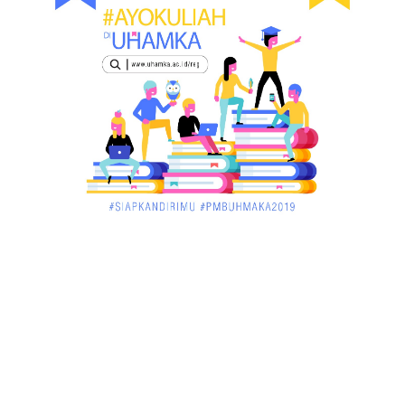
KALBAR
Orangutan Masuk ke Asrama Mahasiswi STAI Al-
Haudl Ketapang ....
March 02, 2018
KALBAR
Menelisik Pemadam Kebakaran Swasta di
Pontianak, Bukti ...
March 02, 2018
KALBAR
Jelang Atraksi Mendebarkan 1.038 Tatung Saat
Cap Go Meh di ....
March 02, 2018
KALBAR
Pulang Kampung, Testimoni Warga Kalimantan
Barat Soal PLBN ....
January 06, 2018
BISNIS