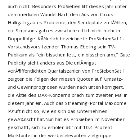
auch nicht. Besonders ProSieben litt dieses Jahr unter
dem medialen Wandel.Nach dem Aus von Circus
Halligalli gab es Probleme, den Sendeplatz zu fÃ¼llen,
die Simpsons gab es zwischenzeitlich nicht mehr in
Doppelfolge. KÃ¼rzlich bezeichnete ProSiebenSat.1-
Vorstandsvorsitzender Thomas Ebeling sein TV-
Publikum als "ein bisschen fett, ein bisschen arm." Gute
Publicity sieht anders aus.Die unlÃ¤ngst
verÃ¶ffentlichten Quartalszahlen von ProSiebenSat.1
zeigten die Folgen der miesen Quoten auf: Umsatz-
und Gewinnprognosen wurden nach unten korrigiert,
die Aktie des DAX-Konzerns brach zum zweiten Mal in
diesem Jahr ein. Auch das Streaming-Portal Maxdome
lÃ¤uft nicht so, wie es sich das Unternehmen
gewÃ¼nscht hat.Nun hat es ProSieben im November
geschafft, sich zu erholen â€" mit 10,4 Prozent
Marktanteil in der werberelevanten Zielgruppe