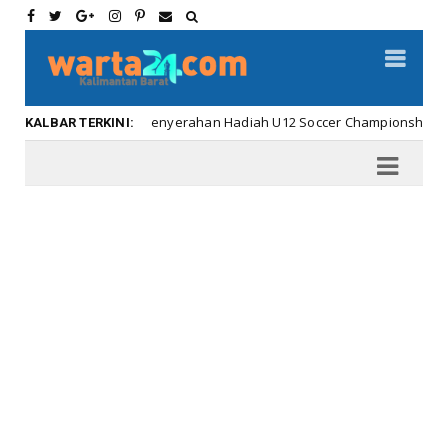
Meriahnya Penyerahan Hadiah U12 Soccer Championship ...
Ka
KALBAR TERKINI: