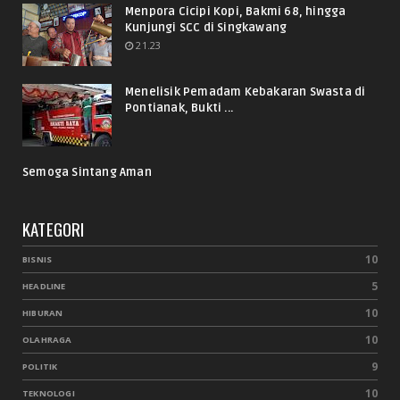
Menpora Cicipi Kopi, Bakmi 68, hingga
Kunjungi SCC di Singkawang
21.23
Menelisik Pemadam Kebakaran Swasta di
Pontianak, Bukti ...
Semoga Sintang Aman
KATEGORI
10
BISNIS
5
HEADLINE
10
HIBURAN
10
OLAHRAGA
9
POLITIK
10
TEKNOLOGI