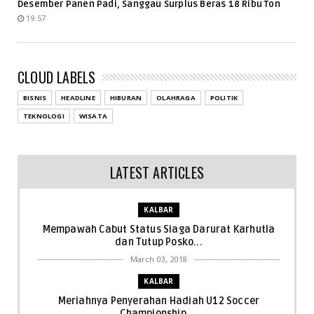
Desember Panen Padi, Sanggau Surplus Beras 18 Ribu Ton
19.57
CLOUD LABELS
BISNIS
HEADLINE
HIBURAN
OLAHRAGA
POLITIK
TEKNOLOGI
WISATA
LATEST ARTICLES
KALBAR
Mempawah Cabut Status Siaga Darurat Karhutla
dan Tutup Posko...
March 03, 2018
KALBAR
Meriahnya Penyerahan Hadiah U12 Soccer
Championship ...