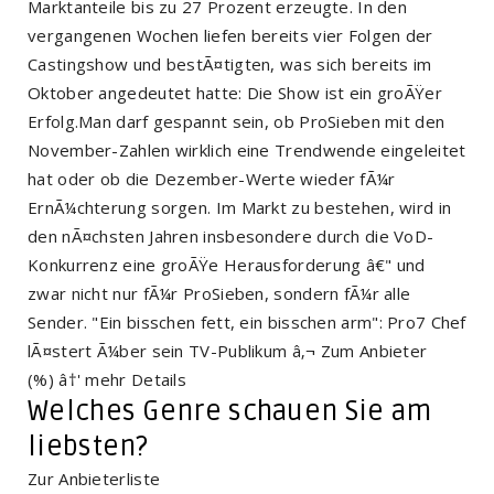
Marktanteile bis zu 27 Prozent erzeugte. In den
vergangenen Wochen liefen bereits vier Folgen der
Castingshow und bestÃ¤tigten, was sich bereits im
Oktober angedeutet hatte: Die Show ist ein groÃŸer
Erfolg.Man darf gespannt sein, ob ProSieben mit den
November-Zahlen wirklich eine Trendwende eingeleitet
hat oder ob die Dezember-Werte wieder fÃ¼r
ErnÃ¼chterung sorgen. Im Markt zu bestehen, wird in
den nÃ¤chsten Jahren insbesondere durch die VoD-
Konkurrenz eine groÃŸe Herausforderung â€" und
zwar nicht nur fÃ¼r ProSieben, sondern fÃ¼r alle
Sender. "Ein bisschen fett, ein bisschen arm": Pro7 Chef
lÃ¤stert Ã¼ber sein TV-Publikum â‚¬ Zum Anbieter
(%) â†' mehr Details
Welches Genre schauen Sie am
liebsten?
Zur Anbieterliste