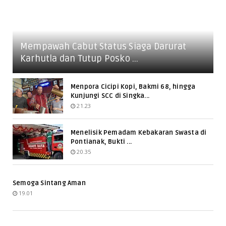
Mempawah Cabut Status Siaga Darurat
Karhutla dan Tutup Posko ...
Menpora Cicipi Kopi, Bakmi 68, hingga
Kunjungi SCC di Singka...
21.23
Menelisik Pemadam Kebakaran Swasta di
Pontianak, Bukti ...
20.35
Semoga Sintang Aman
19.01