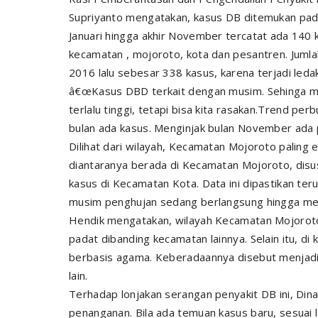
Supriyanto mengatakan, kasus DB ditemukan pada 
Januari hingga akhir November tercatat ada 140 
kecamatan , mojoroto, kota dan pesantren. Jumlah
2016 lalu sebesar 338 kasus, karena terjadi ledak
â€œKasus DBD terkait dengan musim. Sehinga mus
terlalu tinggi, tetapi bisa kita rasakan.Trend pe
bulan ada kasus. Menginjak bulan November ada 
Dilihat dari wilayah, Kecamatan Mojoroto paling 
diantaranya berada di Kecamatan Mojoroto, dis
kasus di Kecamatan Kota. Data ini dipastikan te
musim penghujan sedang berlangsung hingga m
Hendik mengatakan, wilayah Kecamatan Mojoroto
padat dibanding kecamatan lainnya. Selain itu, di
berbasis agama. Keberadaannya disebut menjadi
lain.
Terhadap lonjakan serangan penyakit DB ini, Din
penanganan. Bila ada temuan kasus baru, sesuai 