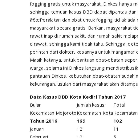
fogging gratis untuk masyarakat. Dinkes hanya 
sehingga temuan kasus DBD dapat dipantau dan d
â€œPeralatan dan obat untuk fogging tid ak ada ma
masyarakat secara gratis. Bahkan, masyarakat ti
rawat inap di rumah sakit, dan rumah sakit melap
dirawat, sehingga kami tidak tahu. Sehingga, det
perintah dari dokter, kesannya untuk mangamar d
Masih katanya, untuk bantuan obat-obatan seper
warga, selama ini Dinkes langsung mendistribus
pantauan Dinkes, kebutuhan obat-obatan sudah m
kekurangan, usulan dari masyarakat akan ditamp
Data Kasus DBD Kota Kediri Tahun 2017
Bulan
Jumlah kasus
Total
Kecamatan Mojoroto
Kecamatan Kota
Kecamatan
Tahun 2016
169
102
Januari
12
11
Februari
12
5