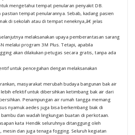
 untuk mengetahui tempat penularan penyakit DB.
ta pastian tempat penularannya. Sebab, kadang pasien
anak di sekolah atau di tempat neneknya,â€ jelas
s selanjutnya melaksanakan upaya pemberantasan sarang
SN melalui program 3M Plus. Tetapi, apabila
gging akan dilakukan petugas secara gratis, tanpa ada
entif untuk pencegahan dengan melaksanakan
rankan, masyarakat merubah budaya bangunan bak air
ebih efektif untuk dibersihkan ketimbang bak air dari
dibersihkan. Penampungan air rumah tangga memang
us nyamuk aedes juga bisa berkembang biak di
l bambu dan wadah lingkungan buatan di perkotaan.
asapan kata Hendik seluruhnya ditanggung oleh
, mesin dan juga tenaga fogging. Seluruh kegiatan