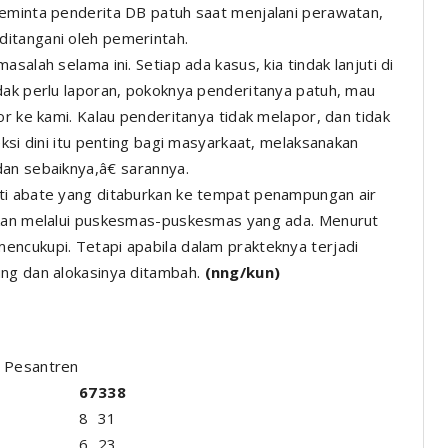
meminta penderita DB patuh saat menjalani perawatan,
itangani oleh pemerintah.
salah selama ini. Setiap ada kasus, kia tindak lanjuti di
dak perlu laporan, pokoknya penderitanya patuh, mau
or ke kami. Kalau penderitanya tidak melapor, dan tidak
eksi dini itu penting bagi masyarkaat, melaksanakan
an sebaiknya,â€ sarannya.
ti abate yang ditaburkan ke tempat penampungan air
ikan melalui puskesmas-puskesmas yang ada. Menurut
encukupi. Tetapi apabila dalam prakteknya terjadi
ung dan alokasinya ditambah.
(nng/kun)
 Pesantren
67
338
8
31
6
23