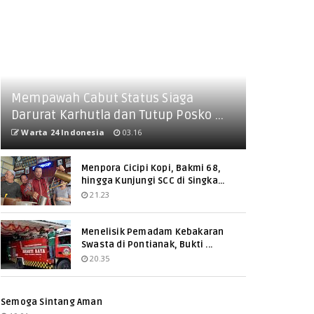
Mempawah Cabut Status Siaga
Darurat Karhutla dan Tutup Posko ...
Warta 24 Indonesia
03.16
Menpora Cicipi Kopi, Bakmi 68,
hingga Kunjungi SCC di Singka...
21.23
Menelisik Pemadam Kebakaran
Swasta di Pontianak, Bukti ...
20.35
Semoga Sintang Aman