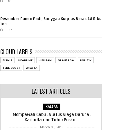
19.01
Desember Panen Padi, Sanggau Surplus Beras 18 Ribu
Ton
19.57
CLOUD LABELS
BISNIS
HEADLINE
HIBURAN
OLAHRAGA
POLITIK
TEKNOLOGI
WISATA
LATEST ARTICLES
KALBAR
Mempawah Cabut Status Siaga Darurat
Karhutla dan Tutup Posko...
March 03, 2018