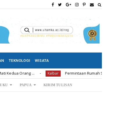
AN
TEKNOLOGI
WISATA
ang ...
Permintaan Rumah Subsidi di Bengkayang 1.239
Kalbar
UKU
PAPUA
KIRIM TULISAN