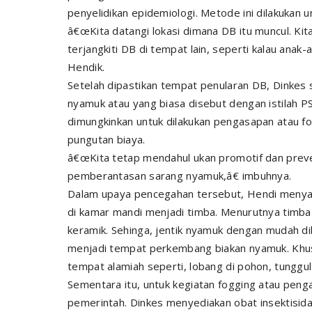
penyelidikan epidemiologi. Metode ini dilakukan
â€œKita datangi lokasi dimana DB itu muncul. Ki
terjangkiti DB di tempat lain, seperti kalau anak-
Hendik.
Setelah dipastikan tempat penularan DB, Dinke
nyamuk atau yang biasa disebut dengan istilah P
dimungkinkan untuk dilakukan pengasapan atau fo
pungutan biaya.
â€œKita tetap mendahul ukan promotif dan prev
pemberantasan sarang nyamuk,â€ imbuhnya.
Dalam upaya pencegahan tersebut, Hendi menya
di kamar mandi menjadi timba. Menurutnya timba l
keramik. Sehinga, jentik nyamuk dengan mudah 
menjadi tempat perkembang biakan nyamuk. Khus
tempat alamiah seperti, lobang di pohon, tunggu
Sementara itu, untuk kegiatan fogging atau peng
pemerintah. Dinkes menyediakan obat insektisida