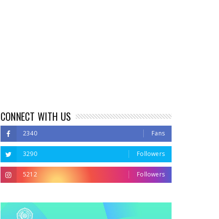
CONNECT WITH US
2340
Fans
3290
Followers
5212
Followers