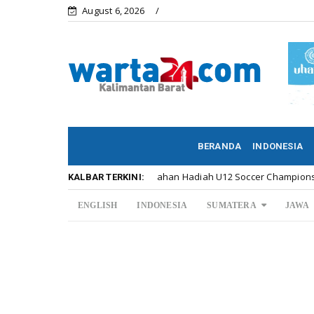
August 6, 2026
BERANDA
INDONESIA
Meriahnya Penyerahan Hadiah U12 Soccer Championship ...
ar
KALBAR TERKINI:
ENGLISH
INDONESIA
SUMATERA
JAWA