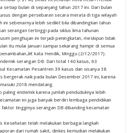
setiap bulan di sepanjang tahun 2017 ini. Dari bulan
kasus dengan persebaran secara merata di tiga wilayah
 ini sebenarnya lebih sedikit bila dibandingkan tahun
an serangan tertinggi pada siklus lima tahunan.
im penghujan ini terjadi peningkatan, meskipun tidak
rbulan itu mulai Januari sampai sekarang hampir di semua
penambahan,â€ kata Hendik, Minggu (2/12/2017).
endemik serangan DB. Dari total 140 kasus, 63
usul Kecamatan Pesantren 39 kasus dan sisanya 38
rus bergerak naik pada bulan Desember 2017 ini, karena
emasuki 2018 mendatang.
 paling endemik karena jumlah penduduknya lebih
 kecamatan ini juga banyak berdiri lembaga pendidikan
 faktor tingginya serangan DB dibanding kecamatan
as Kesehatan telah melakukan berbagai langkah
laporan dari rumah sakit, dinkes kemudian melakukan