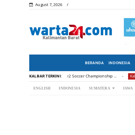
August 7, 2026
BERANDA
INDONESIA
a Penyerahan Hadiah U12 Soccer Championship ...
Di A
Kalbar
KALBAR TERKINI:
ENGLISH
INDONESIA
SUMATERA
JAWA