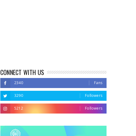
CONNECT WITH US
2340
Fans
3290
Followers
5212
Followers