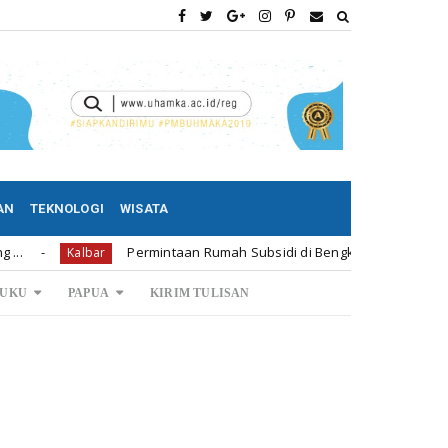
AN
TEKNOLOGI
WISATA
Permintaan Rumah Subsidi di Bengkayang 1.239 Unit
Kalbar
Ka
UKU
PAPUA
KIRIM TULISAN