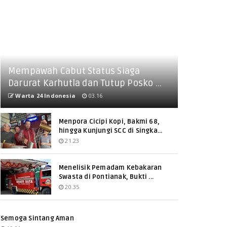
Mempawah Cabut Status Siaga
Darurat Karhutla dan Tutup Posko ...
Warta 24 Indonesia
03.16
Menpora Cicipi Kopi, Bakmi 68,
hingga Kunjungi SCC di Singka...
21.23
Menelisik Pemadam Kebakaran
Swasta di Pontianak, Bukti ...
20.35
Semoga Sintang Aman