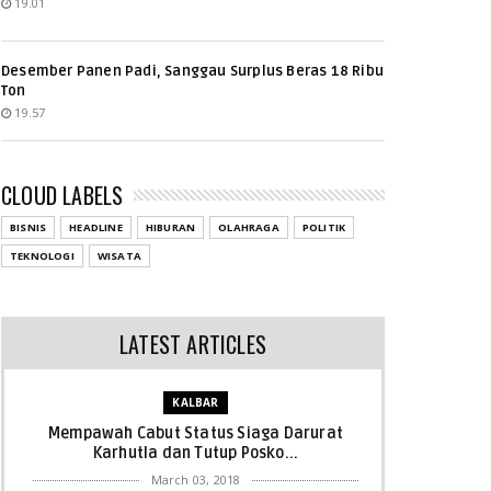
19.01
Desember Panen Padi, Sanggau Surplus Beras 18 Ribu
Ton
19.57
CLOUD LABELS
BISNIS
HEADLINE
HIBURAN
OLAHRAGA
POLITIK
TEKNOLOGI
WISATA
LATEST ARTICLES
KALBAR
Mempawah Cabut Status Siaga Darurat
Karhutla dan Tutup Posko...
March 03, 2018