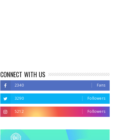
CONNECT WITH US
2340
Fans
3290
Followers
5212
Followers