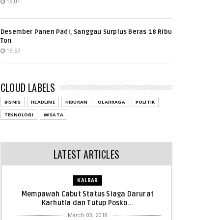
19.01
Desember Panen Padi, Sanggau Surplus Beras 18 Ribu
Ton
19.57
CLOUD LABELS
BISNIS
HEADLINE
HIBURAN
OLAHRAGA
POLITIK
TEKNOLOGI
WISATA
LATEST ARTICLES
KALBAR
Mempawah Cabut Status Siaga Darurat
Karhutla dan Tutup Posko...
March 03, 2018