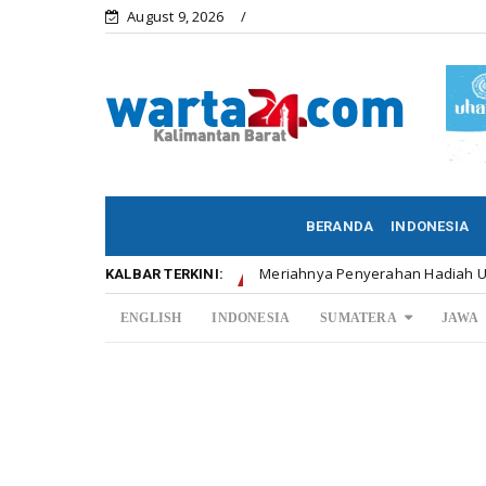
August 9, 2026
BERANDA
INDONESIA
 Posko ...
Meriahnya Penyerahan Hadiah U12 Soccer C
Kalbar
KALBAR TERKINI:
ENGLISH
INDONESIA
SUMATERA
JAWA