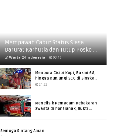
Mempawah Cabut Status Siaga
Darurat Karhutla dan Tutup Posko ...
Warta 24 Indonesia
03.16
Menpora Cicipi Kopi, Bakmi 68,
hingga Kunjungi SCC di Singka...
21.23
Menelisik Pemadam Kebakaran
Swasta di Pontianak, Bukti ...
Semoga Sintang Aman