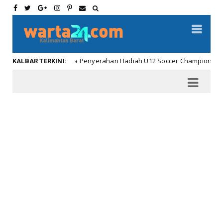
Meriahnya Penyerahan Hadiah U12 Soccer Championship ...
bar
KALBAR TERKINI: