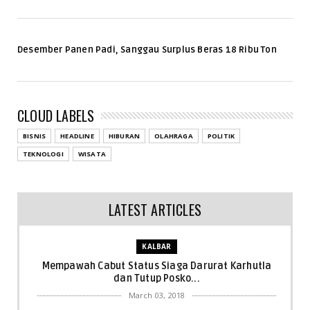
Desember Panen Padi, Sanggau Surplus Beras 18 Ribu Ton
CLOUD LABELS
BISNIS
HEADLINE
HIBURAN
OLAHRAGA
POLITIK
TEKNOLOGI
WISATA
LATEST ARTICLES
KALBAR
Mempawah Cabut Status Siaga Darurat Karhutla
dan Tutup Posko...
March 03, 2018