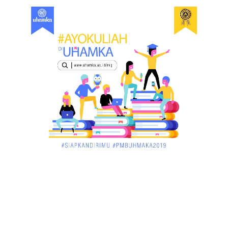
di Singka...
March 02, 2018
KALBAR
Orangutan Masuk ke Asrama Mahasiswi STAI Al-
Haudl Ketapang ....
March 02, 2018
KALBAR
Menelisik Pemadam Kebakaran Swasta di
Pontianak, Bukti ...
March 02, 2018
KALBAR
Jelang Atraksi Mendebarkan 1.038 Tatung Saat
Cap Go Meh di ....
March 02, 2018
KALBAR
Pulang Kampung, Testimoni Warga Kalimantan
Barat Soal PLBN ....