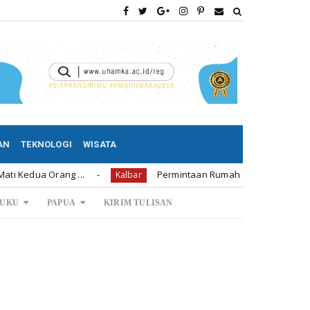
AN
TEKNOLOGI
WISATA
rang ...
Permintaan Rumah Subsidi di Bengkayang 1.23
Kalbar
UKU
PAPUA
KIRIM TULISAN