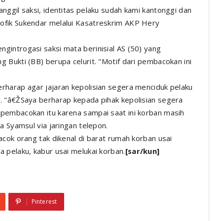
nggil saksi, identitas pelaku sudah kami kantonggi dan
ofik Sukendar melalui Kasatreskrim AKP Hery
introgasi saksi mata berinisial AS (50) yang
 Bukti (BB) berupa celurit. "Motif dari pembacokan ini
rharap agar jajaran kepolisian segera menciduk pelaku
. "â€ŽSaya berharap kepada pihak kepolisian segera
pembacokan itu karena sampai saat ini korban masih
a Syamsul via jaringan telepon.
cok orang tak dikenal di barat rumah korban usai
 pelaku, kabur usai melukai korban.
[sar/kun]
Pinterest