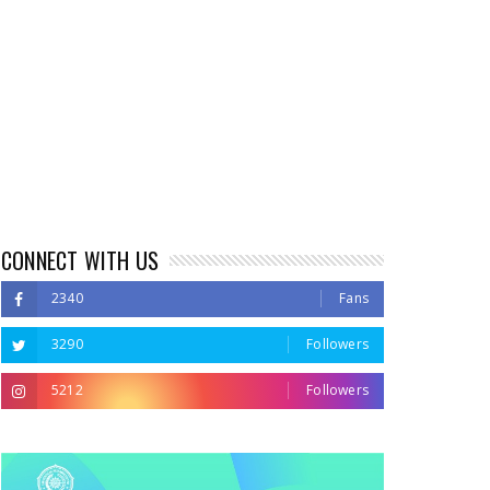
CONNECT WITH US
2340
Fans
3290
Followers
5212
Followers