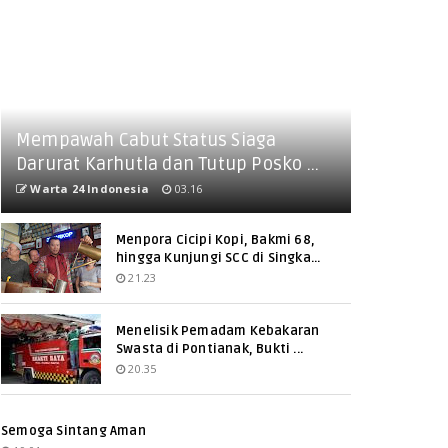
Mempawah Cabut Status Siaga
Darurat Karhutla dan Tutup Posko ...
Warta 24 Indonesia
03.16
Menpora Cicipi Kopi, Bakmi 68,
hingga Kunjungi SCC di Singka...
21.23
Menelisik Pemadam Kebakaran
Swasta di Pontianak, Bukti ...
20.35
Semoga Sintang Aman