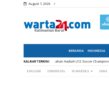
August 7, 2026
BERANDA
INDONESIA
Meriahnya Penyerahan Hadiah U12 Soccer Championship ...
bar
KALBAR TERKINI:
ENGLISH
INDONESIA
SUMATERA
JAWA