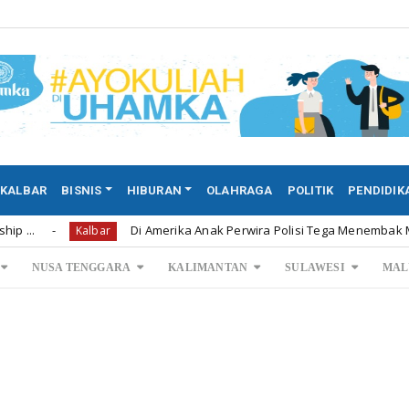
KALBAR
BISNIS
HIBURAN
OLAHRAGA
POLITIK
PENDIDIK
Di Amerika Anak Perwira Polisi Tega Menembak Mati Kedua O
Kalbar
NUSA TENGGARA
KALIMANTAN
SULAWESI
MAL