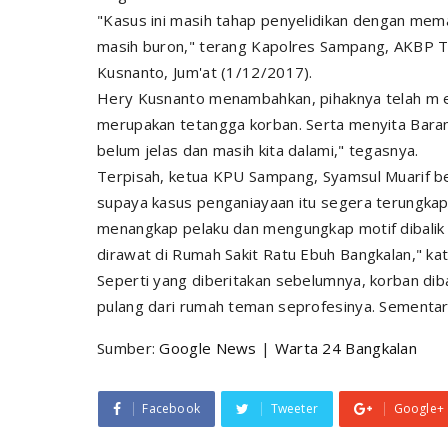
"Kasus ini masih tahap penyelidikan dengan mema
masih buron," terang Kapolres Sampang, AKBP T
Kusnanto, Jum'at (1/12/2017).
Hery Kusnanto menambahkan, pihaknya telah m eng
merupakan tetangga korban. Serta menyita Barang
belum jelas dan masih kita dalami," tegasnya.
Terpisah, ketua KPU Sampang, Syamsul Muarif be
supaya kasus penganiayaan itu segera terungkap
menangkap pelaku dan mengungkap motif dibalik 
dirawat di Rumah Sakit Ratu Ebuh Bangkalan," kat
Seperti yang diberitakan sebelumnya, korban diba
pulang dari rumah teman seprofesinya. Sementara
Sumber:
Google News
|
Warta 24 Bangkalan
Facebook
Tweeter
Google+