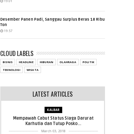
19.01
Desember Panen Padi, Sanggau Surplus Beras 18 Ribu
Ton
19.57
CLOUD LABELS
BISNIS
HEADLINE
HIBURAN
OLAHRAGA
POLITIK
TEKNOLOGI
WISATA
LATEST ARTICLES
KALBAR
Mempawah Cabut Status Siaga Darurat
Karhutla dan Tutup Posko...
March 03, 2018