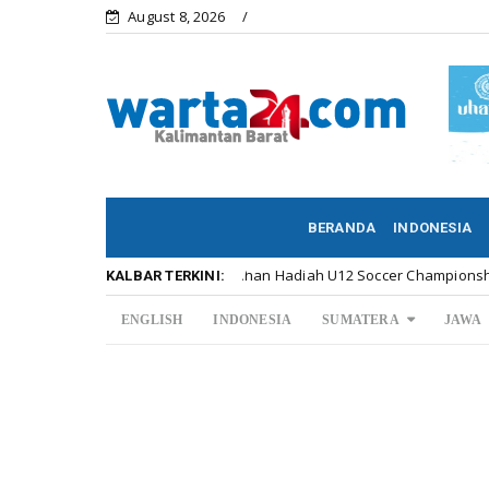
August 8, 2026
BERANDA
INDONESIA
Meriahnya Penyerahan Hadiah U12 Soccer Championship ...
r
KALBAR TERKINI:
ENGLISH
INDONESIA
SUMATERA
JAWA