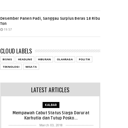
Desember Panen Padi, Sanggau Surplus Beras 18 Ribu
Ton
19.57
CLOUD LABELS
BISNIS
HEADLINE
HIBURAN
OLAHRAGA
POLITIK
TEKNOLOGI
WISATA
LATEST ARTICLES
KALBAR
Mempawah Cabut Status Siaga Darurat
Karhutla dan Tutup Posko...
March 03, 2018