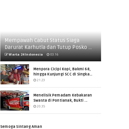
Mempawah Cabut Status Siaga
Darurat Karhutla dan Tutup Posko ...
Warta 24 Indonesia
03.16
Menpora Cicipi Kopi, Bakmi 68,
hingga Kunjungi SCC di Singka...
21.23
Menelisik Pemadam Kebakaran
Swasta di Pontianak, Bukti ...
20.35
Semoga Sintang Aman