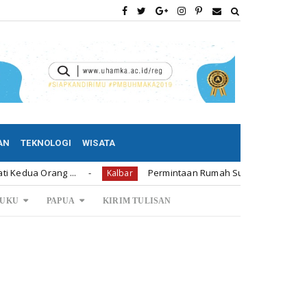
AN
TEKNOLOGI
WISATA
ng ...
Permintaan Rumah Subsidi di Bengkayang 1.239 
Kalbar
UKU
PAPUA
KIRIM TULISAN