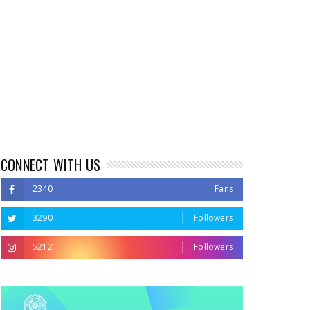
CONNECT WITH US
2340
Fans
3290
Followers
5212
Followers