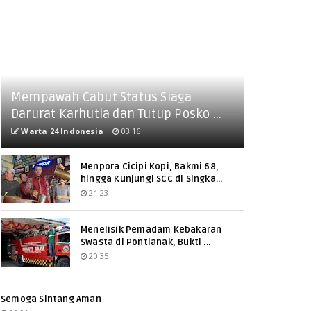
Mempawah Cabut Status Siaga
Darurat Karhutla dan Tutup Posko ...
Warta 24 Indonesia
03.16
Menpora Cicipi Kopi, Bakmi 68,
hingga Kunjungi SCC di Singka...
21.23
Menelisik Pemadam Kebakaran
Swasta di Pontianak, Bukti ...
20.35
Semoga Sintang Aman