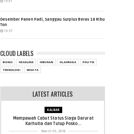
19.01
Desember Panen Padi, Sanggau Surplus Beras 18 Ribu
Ton
19.57
CLOUD LABELS
BISNIS
HEADLINE
HIBURAN
OLAHRAGA
POLITIK
TEKNOLOGI
WISATA
LATEST ARTICLES
KALBAR
Mempawah Cabut Status Siaga Darurat
Karhutla dan Tutup Posko...
March 03, 2018