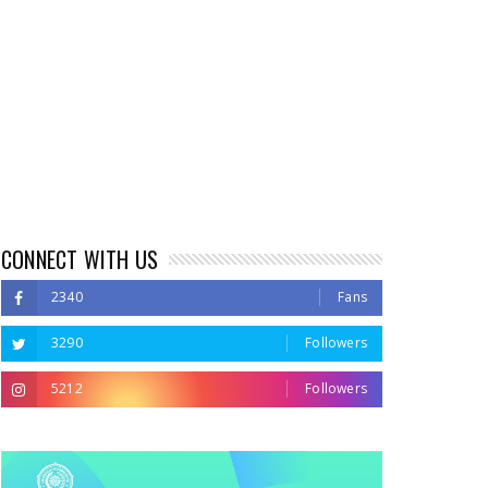
CONNECT WITH US
2340
Fans
3290
Followers
5212
Followers