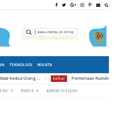
AN
TEKNOLOGI
WISATA
Orang ...
Permintaan Rumah Subsidi di Bengkayang 1.23
Kalbar
UKU
PAPUA
KIRIM TULISAN