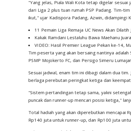
"Yang jelas, Piala Wali Kota tetap digelar sesua
dari Liga 2 plus tuan rumah PSP Padang. Tim-tim
ikut," ujar Kadispora Padang, Azwin, didampingi K
11 Pemain Liga Remaja UC News Akan Dilatih 
Kakak Ramdani Lestaluhu Bawa Maehanu Juar
VIDEO: Hasil Premier League Pekan ke-14, M
Tim peserta yang akan bersaing nantinya adalah
PSMP Mojokerto FC, dan Persigo Simeru Lumaja
Sesuai jadwal, enam tim ini dibagi dalam dua tim. 
berlaga perebutan peringkat ketiga dan keempat
"Sistem pertandingan tetap sama, yakni setengah 
puncak dan
runner-up
mencari posisi ketiga," lanj
Total hadiah yang akan diperebutkan mencapai Rp
Rp140 juta untuk
runner-up
, dan Rp100 juta untu