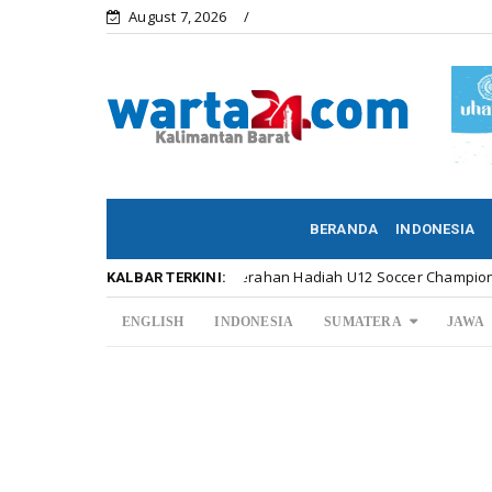
August 7, 2026
BERANDA
INDONESIA
Meriahnya Penyerahan Hadiah U12 Soccer Championship ...
lbar
KALBAR TERKINI:
ENGLISH
INDONESIA
SUMATERA
JAWA