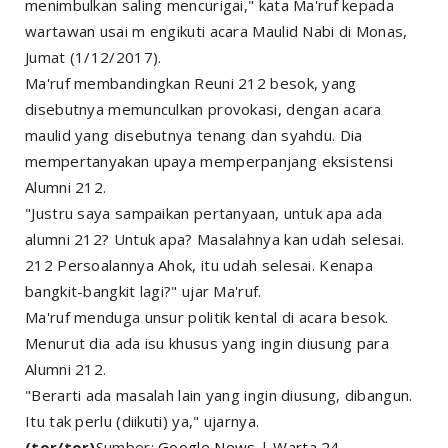
menimbulkan saling mencurigai," kata Ma'ruf kepada
wartawan usai m engikuti acara Maulid Nabi di Monas,
Jumat (1/12/2017).
Ma'ruf membandingkan Reuni 212 besok, yang
disebutnya memunculkan provokasi, dengan acara
maulid yang disebutnya tenang dan syahdu. Dia
mempertanyakan upaya memperpanjang eksistensi
Alumni 212.
"Justru saya sampaikan pertanyaan, untuk apa ada
alumni 212? Untuk apa? Masalahnya kan udah selesai.
212 Persoalannya Ahok, itu udah selesai. Kenapa
bangkit-bangkit lagi?" ujar Ma'ruf.
Ma'ruf menduga unsur politik kental di acara besok.
Menurut dia ada isu khusus yang ingin diusung para
Alumni 212.
"Berarti ada masalah lain yang ingin diusung, dibangun.
Itu tak perlu (diikuti) ya," ujarnya.
(tor/tor)
Sumber:
Google News
|
Warta 24