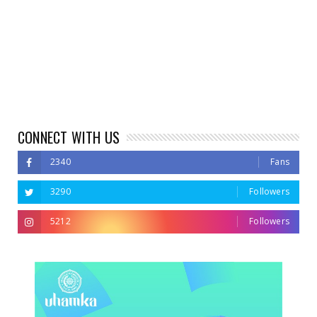
CONNECT WITH US
2340
Fans
3290
Followers
5212
Followers