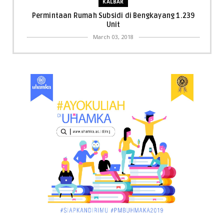
KALBAR
Permintaan Rumah Subsidi di Bengkayang 1.239
Unit
March 03, 2018
KALBAR
Menpora Cicipi Kopi, Bakmi 68, hingga Kunjungi SCC
di Singka...
March 02, 2018
KALBAR
Orangutan Masuk ke Asrama Mahasiswi STAI Al-
Haudl Ketapang ....
March 02, 2018
KALBAR
Menelisik Pemadam Kebakaran Swasta di
Pontianak, Bukti ...
March 02, 2018
KALBAR
Jelang Atraksi Mendebarkan 1.038 Tatung Saat