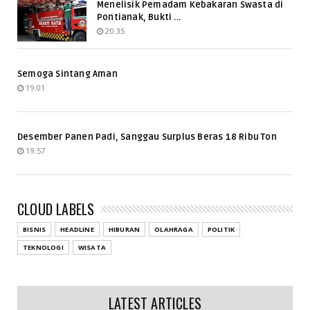
Menelisik Pemadam Kebakaran Swasta di
Pontianak, Bukti ...
20.35
Semoga Sintang Aman
19.01
Desember Panen Padi, Sanggau Surplus Beras 18 Ribu Ton
19.57
CLOUD LABELS
BISNIS
HEADLINE
HIBURAN
OLAHRAGA
POLITIK
TEKNOLOGI
WISATA
LATEST ARTICLES