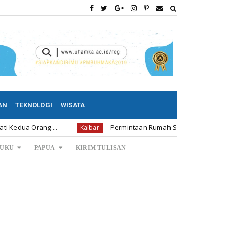
AN
TEKNOLOGI
WISATA
ang ...
Permintaan Rumah Subsidi di Bengkayang 1.239
Kalbar
UKU
PAPUA
KIRIM TULISAN