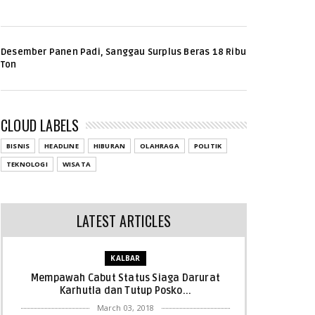
Desember Panen Padi, Sanggau Surplus Beras 18 Ribu
Ton
CLOUD LABELS
BISNIS
HEADLINE
HIBURAN
OLAHRAGA
POLITIK
TEKNOLOGI
WISATA
LATEST ARTICLES
KALBAR
Mempawah Cabut Status Siaga Darurat
Karhutla dan Tutup Posko...
March 03, 2018