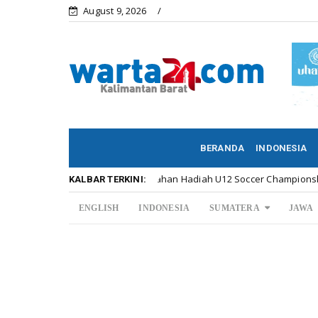
August 9, 2026
BERANDA
INDONESIA
Meriahnya Penyerahan Hadiah U12 Soccer Championship ...
ar
KALBAR TERKINI:
ENGLISH
INDONESIA
SUMATERA
JAWA