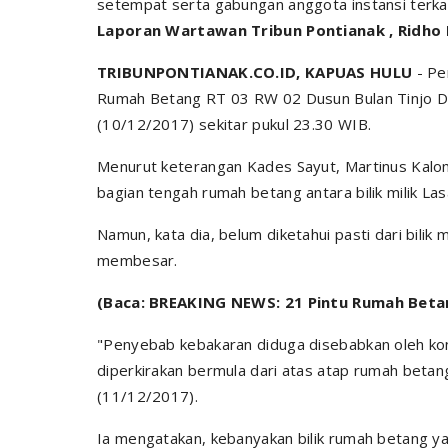
setempat serta gabungan anggota instansi terkai
Laporan Wartawan Tribun Pontianak , Ridho 
TRIBUNPONTIANAK.CO.ID, KAPUAS HULU
- Per
Rumah Betang RT 03 RW 02 Dusun Bulan Tinjo D
(10/12/2017) sekitar pukul 23.30 WIB.
Menurut keterangan Kades Sayut, Martinus Kalomb
bagian tengah rumah betang antara bilik milik Lasa
Namun, kata dia, belum diketahui pasti dari bilik 
membesar.
(Baca: BREAKING NEWS: 21 Pintu Rumah Betan
"Penyebab kebakaran diduga disebabkan oleh kons
diperkirakan bermula dari atas atap rumah betan
(11/12/2017).
Ia mengatakan, kebanyakan bilik rumah betang ya