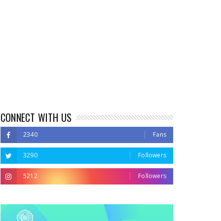
CONNECT WITH US
2340
Fans
3290
Followers
5212
Followers