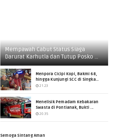
Mempawah Cabut Status Siaga
Darurat Karhutla dan Tutup Posko ...
Menpora Cicipi Kopi, Bakmi 68,
hingga Kunjungi SCC di Singka...
21.23
Menelisik Pemadam Kebakaran
Swasta di Pontianak, Bukti ...
20.35
Semoga Sintang Aman