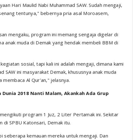
erayaan Hari Maulid Nabi Muhammad SAW. Sudah mengaji,
 senang tentunya," bebernya pria asal Moroasem,
an mengaku, program ini memang sengaja digelar di
ama anak muda di Demak yang hendak membeli BBM di
egiatan sosial, tapi kali ini adalah mengaji, dimana kami
mad SAW ini masyarakat Demak, khususnya anak muda
a membaca Al Qur'an," jelasnya.
a Dunia 2018 Nanti Malam, Akankah Ada Grup
engikuti program 1 Juz, 2 Liter Pertamak ini. Sekitar
 di SPBU Katonsari, Demak itu.
pi seberapa kemauan mereka untuk mengaji. Dan