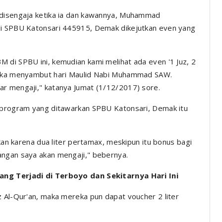
 disengaja ketika ia dan kawannya, Muhammad
di SPBU Katonsari 445915, Demak dikejutkan even yang
 di SPBU ini, kemudian kami melihat ada even '1 Juz, 2
angka menyambut hari Maulid Nabi Muhammad SAW.
ar mengaji," katanya Jumat (1/12/2017) sore.
i program yang ditawarkan SPBU Katonsari, Demak itu
ukan karena dua liter pertamax, meskipun itu bonus bagi
angan saya akan mengaji," bebernya.
ang Terjadi di Terboyo dan Sekitarnya Hari Ini
z Al-Qur'an, maka mereka pun dapat voucher 2 liter