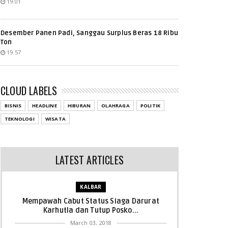
19.01
Desember Panen Padi, Sanggau Surplus Beras 18 Ribu
Ton
19.57
CLOUD LABELS
BISNIS
HEADLINE
HIBURAN
OLAHRAGA
POLITIK
TEKNOLOGI
WISATA
LATEST ARTICLES
KALBAR
Mempawah Cabut Status Siaga Darurat
Karhutla dan Tutup Posko...
March 03, 2018