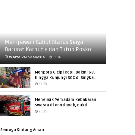
Mempawah Cabut Status Siaga
Darurat Karhutla dan Tutup Posko ...
Warta 24 Indonesia
03.16
Menpora Cicipi Kopi, Bakmi 68,
hingga Kunjungi SCC di Singka...
21.23
Menelisik Pemadam Kebakaran
Swasta di Pontianak, Bukti ...
20.35
Semoga Sintang Aman