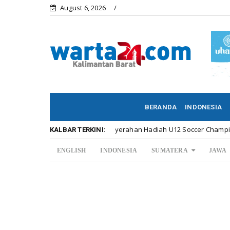
August 6, 2026
BERANDA
INDONESIA
Meriahnya Penyerahan Hadiah U12 Soccer Championship ...
Kalbar
KALBAR TERKINI:
ENGLISH
INDONESIA
SUMATERA
JAWA