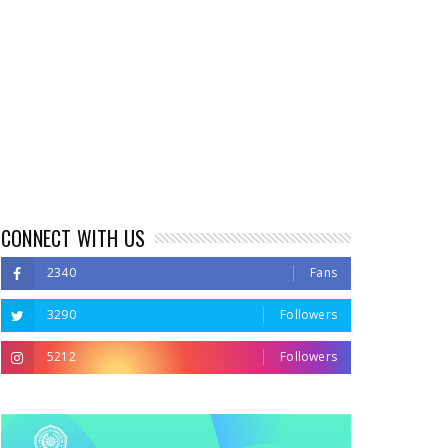
CONNECT WITH US
2340
Fans
3290
Followers
5212
Followers