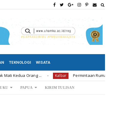
AN
TEKNOLOGI
WISATA
a Orang ...
Permintaan Rumah Subsidi di Bengkayang 1.
Kalbar
UKU
PAPUA
KIRIM TULISAN