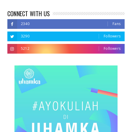
CONNECT WITH US
2340
Fans
3290
Followers
5212
Followers