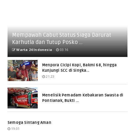
Mempawah Cabut Status Siaga Darurat
Karhutla dan Tutup Posko ...
Warta 24 Indonesia
03.16
Menpora Cicipi Kopi, Bakmi 68, hingga
Kunjungi SCC di Singka...
21.23
Menelisik Pemadam Kebakaran Swasta di
Pontianak, Bukti ...
Semoga Sintang Aman
19.01