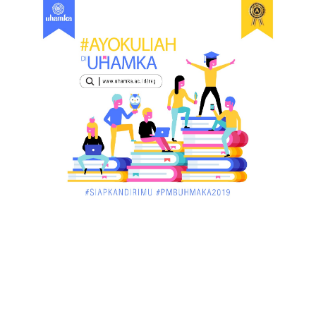
di Singka...
March 02, 2018
KALBAR
Orangutan Masuk ke Asrama Mahasiswi STAI Al-
Haudl Ketapang ....
March 02, 2018
KALBAR
Menelisik Pemadam Kebakaran Swasta di
Pontianak, Bukti ...
March 02, 2018
KALBAR
Jelang Atraksi Mendebarkan 1.038 Tatung Saat
Cap Go Meh di ....
March 02, 2018
KALBAR
Pulang Kampung, Testimoni Warga Kalimantan
Barat Soal PLBN ....
January 06, 2018