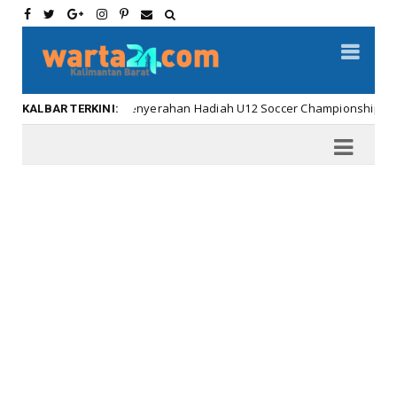
Meriahnya Penyerahan Hadiah U12 Soccer Championship ...
Kal
KALBAR TERKINI: