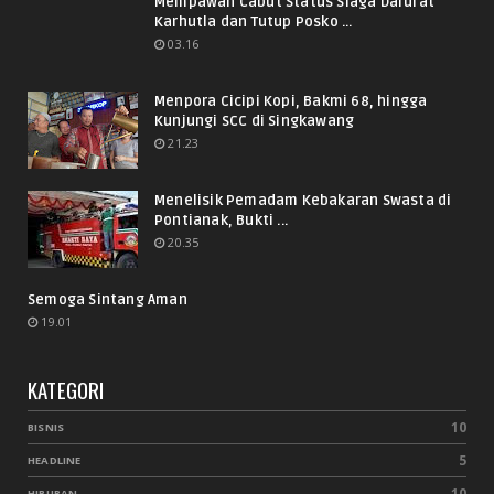
Mempawah Cabut Status Siaga Darurat
Karhutla dan Tutup Posko ...
03.16
Menpora Cicipi Kopi, Bakmi 68, hingga
Kunjungi SCC di Singkawang
21.23
Menelisik Pemadam Kebakaran Swasta di
Pontianak, Bukti ...
20.35
Semoga Sintang Aman
19.01
KATEGORI
10
BISNIS
5
HEADLINE
10
HIBURAN