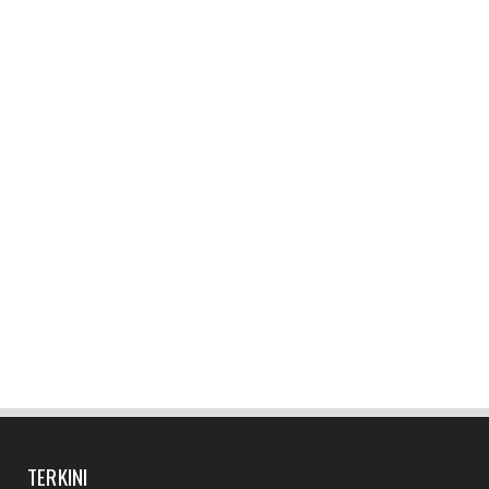
Muhammad SAW
January 06, 2018
TERKINI