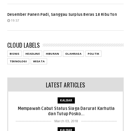
Desember Panen Padi, Sanggau Surplus Beras 18 Ribu Ton
19.57
CLOUD LABELS
BISNIS
HEADLINE
HIBURAN
OLAHRAGA
POLITIK
TEKNOLOGI
WISATA
LATEST ARTICLES
KALBAR
Mempawah Cabut Status Siaga Darurat Karhutla
dan Tutup Posko...
March 03, 2018
KALBAR