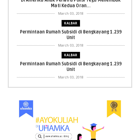
Di Amerika Anak Perwira Polisi Tega Menembak
Mati Kedua Oran...
March 03, 2018
KALBAR
Permintaan Rumah Subsidi di Bengkayang 1.239
Unit
March 03, 2018
KALBAR
Permintaan Rumah Subsidi di Bengkayang 1.239
Unit
March 03, 2018
KALBAR
Menpora Cicipi Kopi, Bakmi 68, hingga Kunjungi SCC
di Singka...
March 02, 2018
KALBAR
Orangutan Masuk ke Asrama Mahasiswi STAI Al-
Haudl Ketapang ....