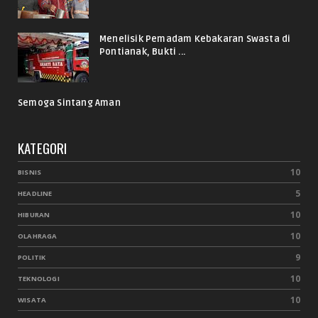
Menelisik Pemadam Kebakaran Swasta di
Pontianak, Bukti ...
Semoga Sintang Aman
KATEGORI
10
BISNIS
5
HEADLINE
10
HIBURAN
10
OLAHRAGA
9
POLITIK
10
TEKNOLOGI
10
WISATA