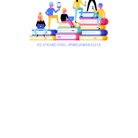
March 02, 2018
KALBAR
Menelisik Pemadam Kebakaran Swasta di
Pontianak, Bukti ...
March 02, 2018
KALBAR
Jelang Atraksi Mendebarkan 1.038 Tatung Saat
Cap Go Meh di ....
March 02, 2018
KALBAR
Pulang Kampung, Testimoni Warga Kalimantan
Barat Soal PLBN ....
January 06, 2018
BISNIS
Ronny: Disdukcapil Kayong Utara Temukan
Beberapa Suket Palsu
January 06, 2018
BISNIS