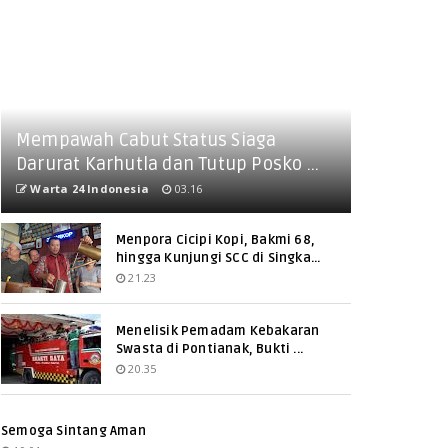
Mempawah Cabut Status Siaga
Darurat Karhutla dan Tutup Posko ...
Warta 24 Indonesia
03.16
Menpora Cicipi Kopi, Bakmi 68,
hingga Kunjungi SCC di Singka...
21.23
Menelisik Pemadam Kebakaran
Swasta di Pontianak, Bukti ...
20.35
Semoga Sintang Aman