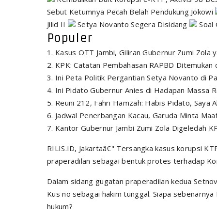
Sebut Ketumnya Pecah Belah Pendukung Jokowi
Jilid II
Setya Novanto Segera Disidang
Soal 
Populer
Kasus OTT Jambi, Giliran Gubernur Zumi Zola
KPK: Catatan Pembahasan RAPBD Ditemukan di
Ini Peta Politik Pergantian Setya Novanto di Pa
Ini Pidato Gubernur Anies di Hadapan Massa R
Reuni 212, Fahri Hamzah: Habis Pidato, Saya 
Jadwal Penerbangan Kacau, Garuda Minta Maa
Kantor Gubernur Jambi Zumi Zola Digeledah K
RILIS.ID, Jakartaâ€" Tersangka kasus korupsi K
praperadilan sebagai bentuk protes terhadap K
Dalam sidang gugatan praperadilan kedua Setnov 
Kus no sebagai hakim tunggal. Siapa sebenarnya
hukum?