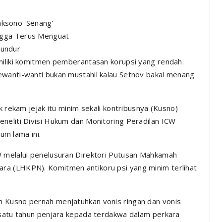
ksono 'Senang'
angga Terus Menguat
Mundur
miliki komitmen pemberantasan korupsi yang rendah.
ewanti-wanti bukan mustahil kalau Setnov bakal menang
k rekam jejak itu minim sekali kontribusnya (Kusno)
neliti Divisi Hukum dan Monitoring Peradilan ICW
lum lama ini.
W melalui penelusuran Direktori Putusan Mahkamah
ra (LHKPN). Komitmen antikoru psi yang minim terlihat
 Kusno pernah menjatuhkan vonis ringan dan vonis
 satu tahun penjara kepada terdakwa dalam perkara