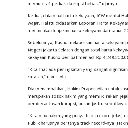
memutus 4 perkara korupsi bebas," ujarnya.
Kedua, dalam hal harta kekayaan, ICW menilai Ha
wajar. Hal itu didasarkan Laporan Harta Kekaya
menunjukan lonjakan harta kekayaan dari tahun 2
Sebelumnya, Kusno melaporkan harta kekayaan p
Negeri Jakarta Selatan dengan total harta kekaya
kekayaan Kusno berlipat menjadi Rp 4.249.250.0
"Kita lihat ada peningkatan yang sangat signifikan. L
catatan," ujar L ola.
Dia menambahkan, Hakim Praperadilan untuk kasu
merupakan sosok hakim yang memiliki rekam jeja
pemberantasan korupsi, bukan justru sebaliknya.
"Kita mau hakim yang punya track record jelas, o
Publik harusnya bertanya track record-nya (Hakim