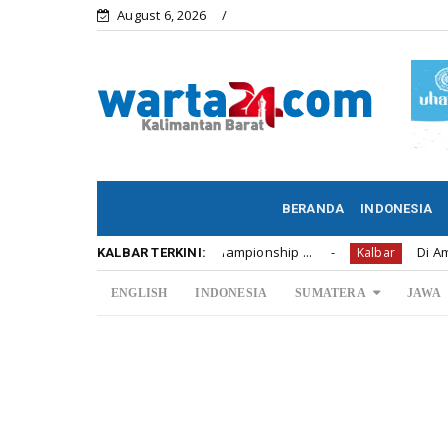
August 6, 2026
BERANDA
INDONESIA
n Hadiah U12 Soccer Championship ...
Di Amerika Anak
Kalbar
KALBAR TERKINI:
ENGLISH
INDONESIA
SUMATERA
JAWA