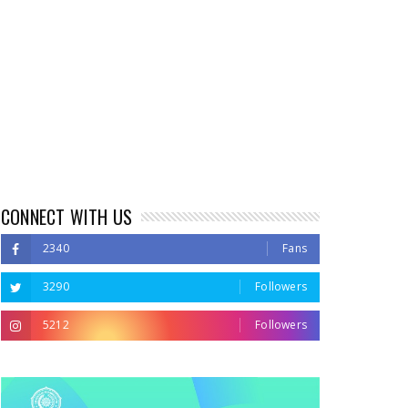
CONNECT WITH US
2340
Fans
3290
Followers
5212
Followers