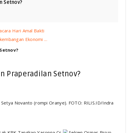
n Setnov?
acara Hari Amal Bakti
kembangan Ekonomi ...
 Setnov?
 Praperadilan Setnov?
 Setya Novanto (rompi Oranye). FOTO: RILIS.ID/Indra
Desak KPK Tangkap Yasonna Cs
Sekjen Ormas Projo