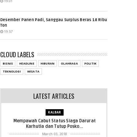
19.01
Desember Panen Padi, Sanggau Surplus Beras 18 Ribu
Ton
19.57
CLOUD LABELS
BISNIS
HEADLINE
HIBURAN
OLAHRAGA
POLITIK
TEKNOLOGI
WISATA
LATEST ARTICLES
KALBAR
Mempawah Cabut Status Siaga Darurat
Karhutla dan Tutup Posko...
March 03, 2018