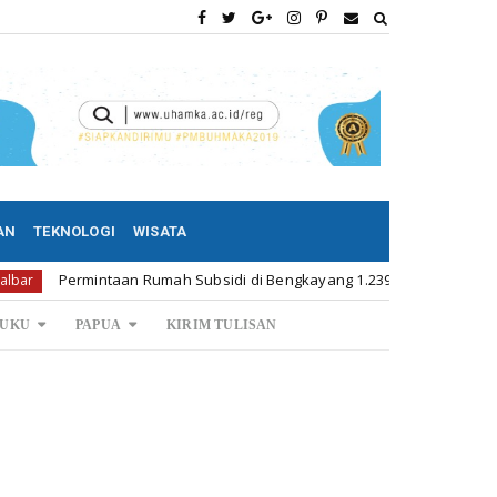
AN
TEKNOLOGI
WISATA
rmintaan Rumah Subsidi di Bengkayang 1.239 Unit
Permi
Kalbar
UKU
PAPUA
KIRIM TULISAN