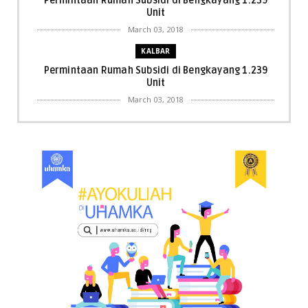
Permintaan Rumah Subsidi di Bengkayang 1.239
Unit
March 03, 2018
KALBAR
Permintaan Rumah Subsidi di Bengkayang 1.239
Unit
March 03, 2018
KALBAR
Menpora Cicipi Kopi, Bakmi 68, hingga Kunjungi SCC
di Singka...
March 02, 2018
KALBAR
Orangutan Masuk ke Asrama Mahasiswi STAI Al-
Haudl Ketapang ....
March 02, 2018
KALBAR
Menelisik Pemadam Kebakaran Swasta di
Pontianak, Bukti ...