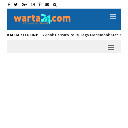
Di Amerika Anak Perwira Polisi Tega Menembak Mati Kedua Orang 
bar
KALBAR TERKINI: