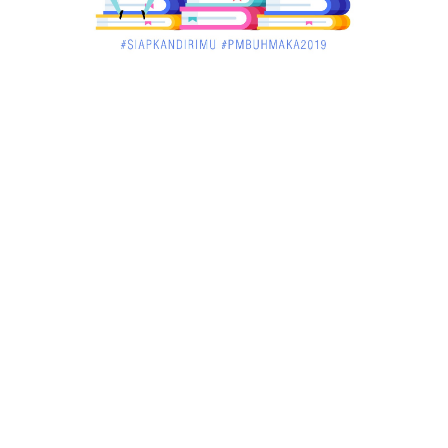
March 02, 2018
KALBAR
Jelang Atraksi Mendebarkan 1.038 Tatung Saat
Cap Go Meh di ....
March 02, 2018
KALBAR
Pulang Kampung, Testimoni Warga Kalimantan
Barat Soal PLBN ....
January 06, 2018
BISNIS
Ronny: Disdukcapil Kayong Utara Temukan
Beberapa Suket Palsu
January 06, 2018
BISNIS
Realisasi Lifting Migas Nasional Tak Penuhi Target
January 06, 2018
BISNIS