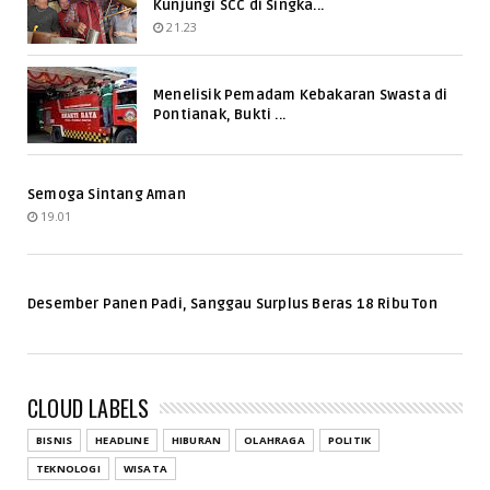
Kunjungi SCC di Singka...
21.23
Menelisik Pemadam Kebakaran Swasta di
Pontianak, Bukti ...
Semoga Sintang Aman
19.01
Desember Panen Padi, Sanggau Surplus Beras 18 Ribu Ton
CLOUD LABELS
BISNIS
HEADLINE
HIBURAN
OLAHRAGA
POLITIK
TEKNOLOGI
WISATA