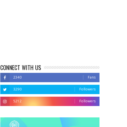
CONNECT WITH US
2340
Fans
3290
Followers
5212
Followers