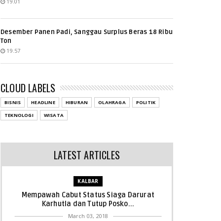
19.01
Desember Panen Padi, Sanggau Surplus Beras 18 Ribu
Ton
19.57
CLOUD LABELS
BISNIS
HEADLINE
HIBURAN
OLAHRAGA
POLITIK
TEKNOLOGI
WISATA
LATEST ARTICLES
KALBAR
Mempawah Cabut Status Siaga Darurat
Karhutla dan Tutup Posko...
March 03, 2018