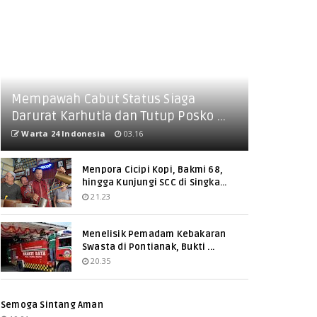
Mempawah Cabut Status Siaga
Darurat Karhutla dan Tutup Posko ...
Warta 24 Indonesia
03.16
Menpora Cicipi Kopi, Bakmi 68,
hingga Kunjungi SCC di Singka...
21.23
Menelisik Pemadam Kebakaran
Swasta di Pontianak, Bukti ...
20.35
Semoga Sintang Aman