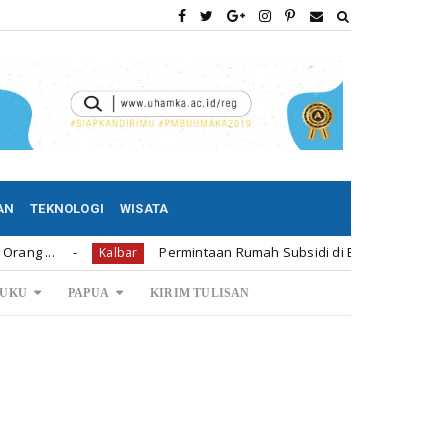
AN
TEKNOLOGI
WISATA
Permintaan Rumah Subsidi di Bengkayang 1.239 Unit
Kalbar
Ka
UKU
PAPUA
KIRIM TULISAN