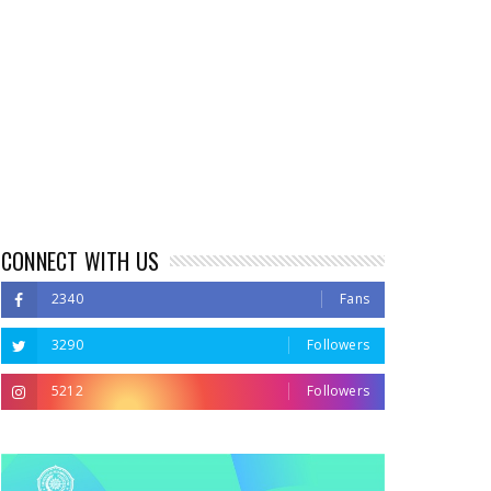
CONNECT WITH US
2340
Fans
3290
Followers
5212
Followers