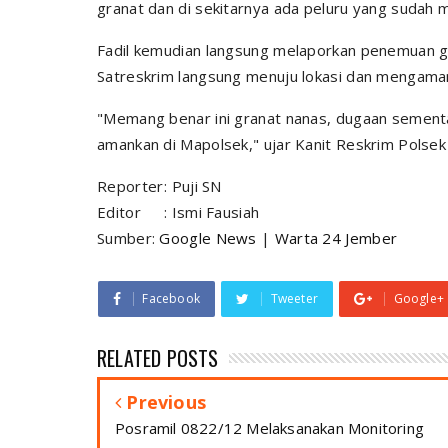
granat dan di sekitarnya ada peluru yang sudah m
Fadil kemudian langsung melaporkan penemuan g
Satreskrim langsung menuju lokasi dan mengaman
"Memang benar ini granat nanas, dugaan sementa
amankan di Mapolsek," ujar Kanit Reskrim Polse
Reporter
: Puji SN
Editor
: Ismi Fausiah
Sumber:
Google News
|
Warta 24 Jember
Facebook
Tweeter
Google+
RELATED POSTS
Previous
Posramil 0822/12 Melaksanakan Monitoring