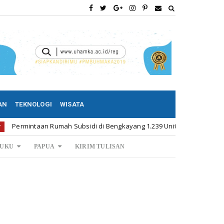
AN
TEKNOLOGI
WISATA
aan Rumah Subsidi di Bengkayang 1.239 Unit
Permintaa
Kalbar
UKU
PAPUA
KIRIM TULISAN