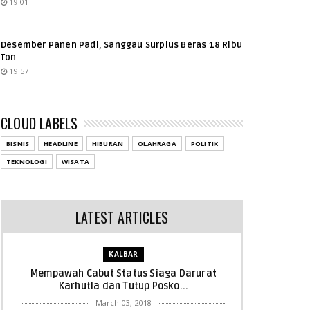
19.01
Desember Panen Padi, Sanggau Surplus Beras 18 Ribu
Ton
19.57
CLOUD LABELS
BISNIS
HEADLINE
HIBURAN
OLAHRAGA
POLITIK
TEKNOLOGI
WISATA
LATEST ARTICLES
KALBAR
Mempawah Cabut Status Siaga Darurat
Karhutla dan Tutup Posko...
March 03, 2018