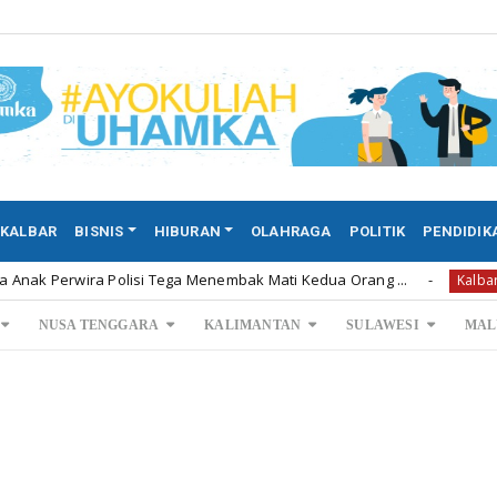
KALBAR
BISNIS
HIBURAN
OLAHRAGA
POLITIK
PENDIDIK
wira Polisi Tega Menembak Mati Kedua Orang ...
Permint
Kalbar
NUSA TENGGARA
KALIMANTAN
SULAWESI
MAL