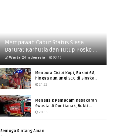
Mempawah Cabut Status Siaga
Darurat Karhutla dan Tutup Posko ...
Warta 24 Indonesia
03.16
Menpora Cicipi Kopi, Bakmi 68,
hingga Kunjungi SCC di Singka...
21.23
Menelisik Pemadam Kebakaran
Swasta di Pontianak, Bukti ...
20.35
Semoga Sintang Aman