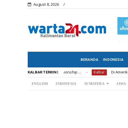
August 8, 2026
BERANDA
INDONESIA
diah U12 Soccer Championship ...
Di Amerika Anak Per
Kalbar
KALBAR TERKINI:
ENGLISH
INDONESIA
SUMATERA
JAWA