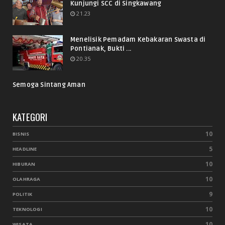
Kunjungi SCC di Singkawang
21.23
Menelisik Pemadam Kebakaran Swasta di
Pontianak, Bukti ...
20.35
Semoga Sintang Aman
KATEGORI
10
BISNIS
5
HEADLINE
10
HIBURAN
10
OLAHRAGA
9
POLITIK
10
TEKNOLOGI
10
WISATA