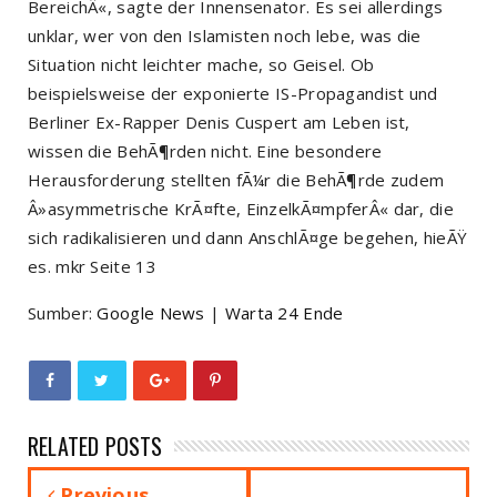
BereichÂ«, sagte der Innensenator. Es sei allerdings
unklar, wer von den Islamisten noch lebe, was die
Situation nicht leichter mache, so Geisel. Ob
beispielsweise der exponierte IS-Propagandist und
Berliner Ex-Rapper Denis Cuspert am Leben ist,
wissen die BehÃ¶rden nicht. Eine besondere
Herausforderung stellten fÃ¼r die BehÃ¶rde zudem
Â»asymmetrische KrÃ¤fte, EinzelkÃ¤mpferÂ« dar, die
sich radikalisieren und dann AnschlÃ¤ge begehen, hieÃŸ
es. mkr Seite 13
Sumber:
Google News
|
Warta 24 Ende
RELATED POSTS
Previous