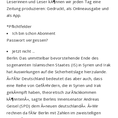
Leserinnen und Leser kÃ¶nnen wir jeden Tag eine
Zeitung produzieren: Gedruckt, als Onlineausgabe und
als App.
*Pflichtfelder
Ich bin schon Abonnent
Passwort vergessen?
Jetzt nicht ...
Berlin. Das unmittelbar bevorstehende Ende des
sogenannten Islamischen Staates (IS) in Syrien und Irak
hat Auswirkungen auf die Sicherheitslage hierzulande.
Â»FÃ¼r Deutschland bedeutet das aber auch, dass
eine Reihe von GefÃ¤hrdern, die in Syrien und Irak
gekÃ¤mpft haben, theoretisch zurÃ¼ckkommen
kÃ¶nntenÂ«, sagte Berlins Innensenator Andreas
Geisel (SPD) dem Â»neuen deutschlandÂ«. Â»Wir
rechnen da fÃ¼r Berlin mit Zahlen im zweistelligen