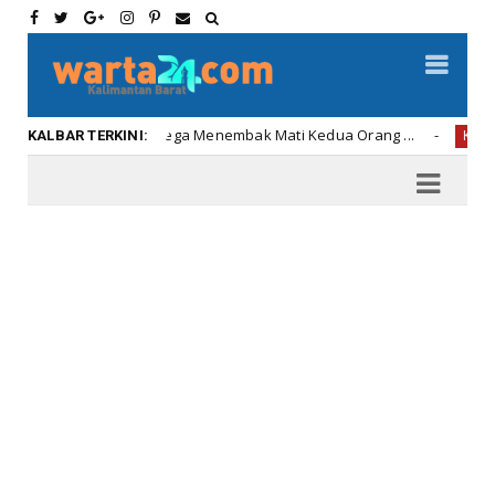
Perwira Polisi Tega Menembak Mati Kedua Orang ...
Per
Kalbar
KALBAR TERKINI: