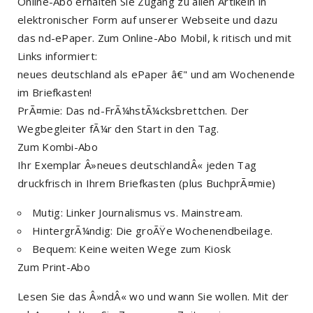
Online-Abo erhalten Sie Zugang zu allen Artikeln in
elektronischer Form auf unserer Webseite und dazu
das nd-ePaper. Zum Online-Abo Mobil, k ritisch und mit
Links informiert:
neues deutschland als ePaper â€" und am Wochenende
im Briefkasten!
PrÃ¤mie: Das nd-FrÃ¼hstÃ¼cksbrettchen. Der
Wegbegleiter fÃ¼r den Start in den Tag.
Zum Kombi-Abo
Ihr Exemplar Â»neues deutschlandÂ« jeden Tag
druckfrisch in Ihrem Briefkasten (plus BuchprÃ¤mie)
Mutig: Linker Journalismus vs. Mainstream.
HintergrÃ¼ndig: Die groÃŸe Wochenendbeilage.
Bequem: Keine weiten Wege zum Kiosk
Zum Print-Abo
Lesen Sie das Â»ndÂ« wo und wann Sie wollen. Mit der