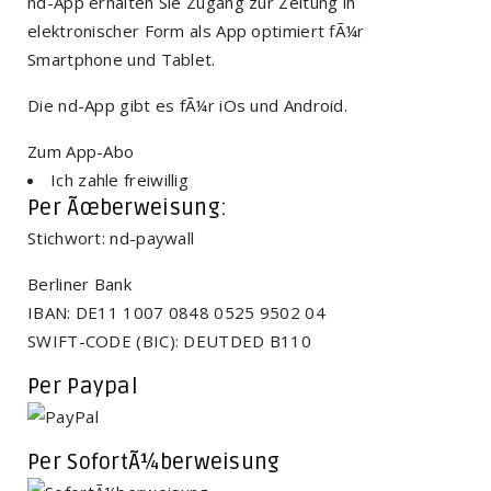
nd-App erhalten Sie Zugang zur Zeitung in
elektronischer Form als App optimiert fÃ¼r
Smartphone und Tablet.
Die nd-App gibt es fÃ¼r iOs und Android.
Zum App-Abo
Ich zahle freiwillig
Per Ãœberweisung:
Stichwort: nd-paywall
Berliner Bank
IBAN: DE11 1007 0848 0525 9502 04
SWIFT-CODE (BIC): DEUTDED B110
Per Paypal
Per SofortÃ¼berweisung