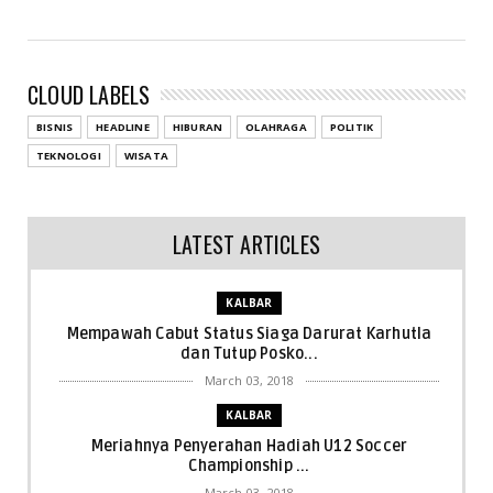
CLOUD LABELS
BISNIS
HEADLINE
HIBURAN
OLAHRAGA
POLITIK
TEKNOLOGI
WISATA
LATEST ARTICLES
KALBAR
Mempawah Cabut Status Siaga Darurat Karhutla
dan Tutup Posko...
March 03, 2018
KALBAR
Meriahnya Penyerahan Hadiah U12 Soccer
Championship ...
March 03, 2018