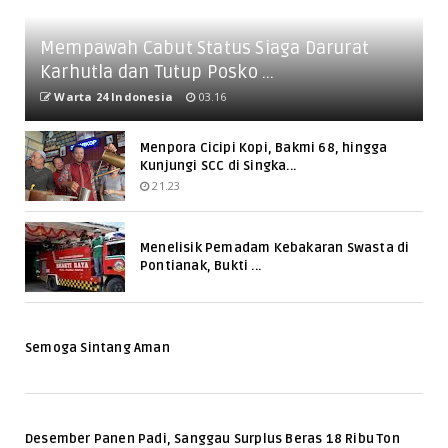
Mempawah Cabut Status Siaga Darurat
Karhutla dan Tutup Posko ...
Warta 24 Indonesia
03.16
Menpora Cicipi Kopi, Bakmi 68, hingga
Kunjungi SCC di Singka...
21.23
Menelisik Pemadam Kebakaran Swasta di
Pontianak, Bukti ...
Semoga Sintang Aman
Desember Panen Padi, Sanggau Surplus Beras 18 Ribu Ton