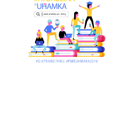
Orangutan Masuk ke Asrama Mahasiswi STAI Al-
Haudl Ketapang ....
March 02, 2018
KALBAR
Menelisik Pemadam Kebakaran Swasta di
Pontianak, Bukti ...
March 02, 2018
KALBAR
Jelang Atraksi Mendebarkan 1.038 Tatung Saat
Cap Go Meh di ....
March 02, 2018
KALBAR
Pulang Kampung, Testimoni Warga Kalimantan
Barat Soal PLBN ....
January 06, 2018
BISNIS
Ronny: Disdukcapil Kayong Utara Temukan
Beberapa Suket Palsu