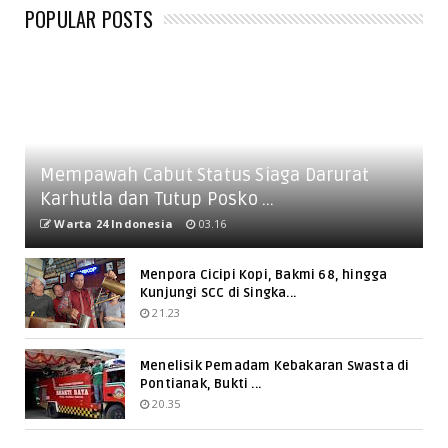
POPULAR POSTS
Mempawah Cabut Status Siaga Darurat
Karhutla dan Tutup Posko ...
Warta 24 Indonesia
03.16
Menpora Cicipi Kopi, Bakmi 68, hingga
Kunjungi SCC di Singka...
21.23
Menelisik Pemadam Kebakaran Swasta di
Pontianak, Bukti ...
20.35