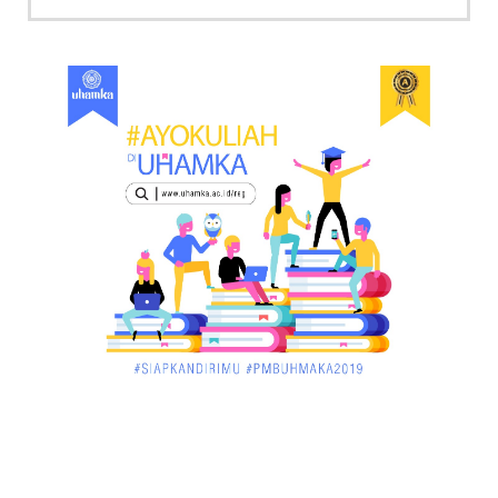
KALBAR
Menpora Cicipi Kopi, Bakmi 68, hingga Kunjungi SCC
di Singka...
March 02, 2018
KALBAR
Orangutan Masuk ke Asrama Mahasiswi STAI Al-
Haudl Ketapang ....
March 02, 2018
KALBAR
Menelisik Pemadam Kebakaran Swasta di
Pontianak, Bukti ...
March 02, 2018
KALBAR
Jelang Atraksi Mendebarkan 1.038 Tatung Saat
Cap Go Meh di ....
March 02, 2018
KALBAR