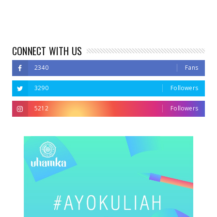
CONNECT WITH US
2340
Fans
3290
Followers
5212
Followers