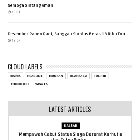
Semoga Sintang Aman
19.01
Desember Panen Padi, Sanggau Surplus Beras 18 Ribu Ton
19.57
CLOUD LABELS
BISNIS
HEADLINE
HIBURAN
OLAHRAGA
POLITIK
TEKNOLOGI
WISATA
LATEST ARTICLES
KALBAR
Mempawah Cabut Status Siaga Darurat Karhutla