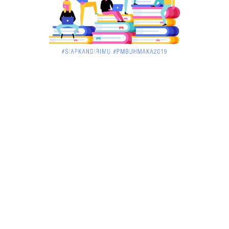
Menelisik Pemadam Kebakaran Swasta di
Pontianak, Bukti ...
March 02, 2018
KALBAR
Jelang Atraksi Mendebarkan 1.038 Tatung Saat
Cap Go Meh di ....
March 02, 2018
KALBAR
Pulang Kampung, Testimoni Warga Kalimantan
Barat Soal PLBN ....
January 06, 2018
BISNIS
Ronny: Disdukcapil Kayong Utara Temukan
Beberapa Suket Palsu
January 06, 2018
BISNIS
Realisasi Lifting Migas Nasional Tak Penuhi Target