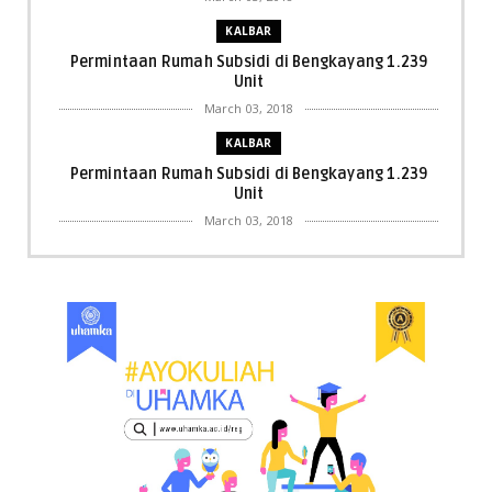
KALBAR
Permintaan Rumah Subsidi di Bengkayang 1.239
Unit
March 03, 2018
KALBAR
Permintaan Rumah Subsidi di Bengkayang 1.239
Unit
March 03, 2018
KALBAR
Menpora Cicipi Kopi, Bakmi 68, hingga Kunjungi SCC
di Singka...
March 02, 2018
KALBAR
Orangutan Masuk ke Asrama Mahasiswi STAI Al-
Haudl Ketapang ....
March 02, 2018
KALBAR