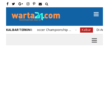
n Hadiah U12 Soccer Championship ...
Di Amerika Anak
Kalbar
KALBAR TERKINI: