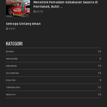
Menelisik Pemadam Kebakaran Swasta di
Pontianak, Bukti ...
20.35
Semoga Sintang Aman
19.01
KATEGORI
10
BISNIS
5
HEADLINE
10
HIBURAN
10
OLAHRAGA
9
POLITIK
10
TEKNOLOGI
10
WISATA